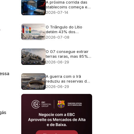
A próxima corrida das
stablecoins começa em
uma carteira de
2026-07-14
criptomoedas e termina
no mercado de títulos
do Tesouro dos EUA
O Triângulo do Lítio
detém 43% dos
recursos de lítio. 2028
2026-07-08
poderá expor seu
déficit de produção
O G7 consegue extrair
terras raras, mas 85%
da cadeia de
2026-06-29
suprimentos
desaparece antes dos
Nessa
ímãs permanentes
A guerra com o Irã
reduziu as reservas de
petróleo mundiais ao
2026-06-29
nível mais baixo em 40
anos
 gás