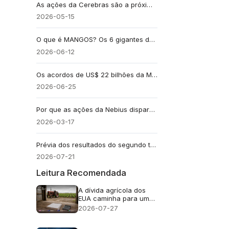
As ações da Cerebras são a próxima grande aposta da Nvidia, ou estão precificadas antes da comprovação?
2026-05-15
O que é MANGOS? Os 6 gigantes da IA ​​que estão redefinindo as grandes empresas de tecnologia depois das FAANG.
2026-06-12
Os acordos de US$ 22 bilhões da Micron apontam para uma escassez na oferta de chips de IA: 5 ações de semicondutores para ficar de olho
2026-06-25
Por que as ações da Nebius disparam hoje? Há mais potencial de alta?
2026-03-17
Prévia dos resultados do segundo trimestre das ações da GOOG: o investimento em IA da Alphabet já está trazendo resultados positivos?
2026-07-21
Leitura Recomendada
A dívida agrícola dos
EUA caminha para um
recorde de US$ 625
2026-07-27
bilhões. Falências
aumentam 46%