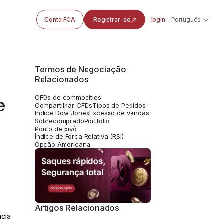
Conta FCA
Registrar-se
login
Português
Termos de Negociação
Relacionados
CFDs de commodities
e
Compartilhar CFDs
Tipos de Pedidos
Índice Dow Jones
Excesso de vendas
Sobrecomprado
Portfólio
Ponto de pivô
Índice de Força Relativa (RSI)
Opção Americana
Artigos Relacionados
ncia