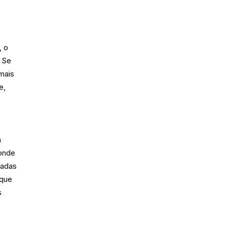
, o
. Se
 mais
e,
a
 onde
tadas
 que
s