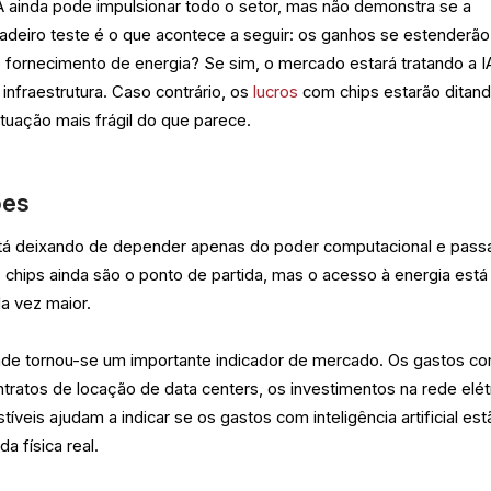
A ainda pode impulsionar todo o setor, mas não demonstra se a
adeiro teste é o que acontece a seguir: os ganhos se estenderão
 fornecimento de energia? Se sim, o mercado estará tratando a I
infraestrutura. Caso contrário, os
lucros
com chips estarão ditan
ituação mais frágil do que parece.
ões
l está deixando de depender apenas do poder computacional e pas
Os chips ainda são o ponto de partida, mas o acesso à energia está
a vez maior.
ade tornou-se um importante indicador de mercado. Os gastos c
ntratos de locação de data centers, os investimentos na rede elét
veis ajudam a indicar se os gastos com inteligência artificial est
 física real.