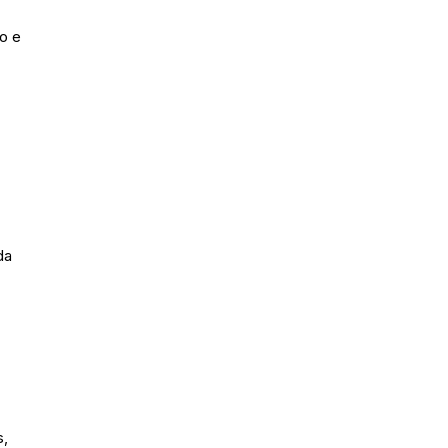
to e
da
s,