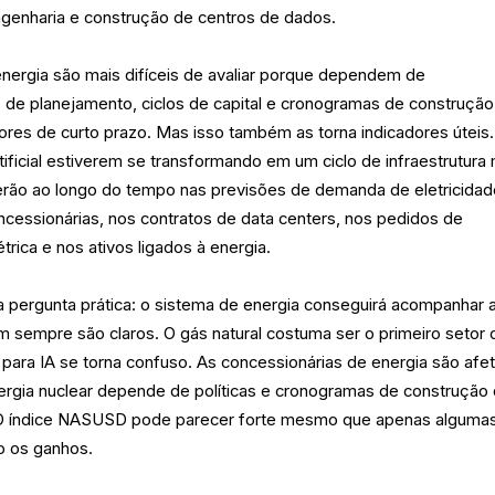
ngenharia e construção de centros de dados.
energia são mais difíceis de avaliar porque dependem de
de planejamento, ciclos de capital e cronogramas de construção
dores de curto prazo. Mas isso também as torna indicadores úteis
tificial estiverem se transformando em um ciclo de infraestrutura
erão ao longo do tempo nas previsões de demanda de eletricidad
cessionárias, nos contratos de data centers, nos pedidos de
rica e nos ativos ligados à energia.
pergunta prática: o sistema de energia conseguirá acompanhar 
m sempre são claros. O gás natural costuma ser o primeiro setor
para IA se torna confuso. As concessionárias de energia são afe
ergia nuclear depende de políticas e cronogramas de construção
. O índice NASUSD pode parecer forte mesmo que apenas alguma
o os ganhos.