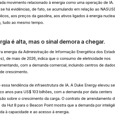
r cada movimento relacionado à energia como uma operação de IA.
ar se há evidências, de fato, se acumulando em relação ao NASUS
icos, aos preços da gasolina, aos ativos ligados à energia nuclea
ica, tudo ao mesmo tempo.
ia é alta, mas o sinal demora a chegar.
ara energia da Administração de Informação Energética dos Estad
lês), de maio de 2026, indica que o consumo de eletricidade nos
umentando, com a demanda comercial, incluindo centros de dados
de crescimento.
essa tendência de infraestrutura de IA. A Duke Energy elevou s
inco anos para US$ 103 bilhões, com a demanda por data centers
ssão sobre o crescimento da carga. O contrato de arrendamento d
a Hut 8 para o Beacon Point mostra que a demanda por inteligê
igada à capacidade e ao acesso à energia.