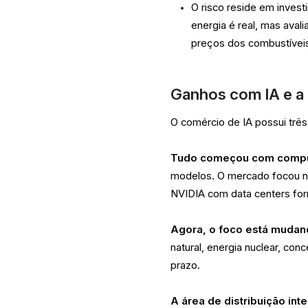
O risco reside em inves
energia é real, mas aval
preços dos combustívei
Ganhos com IA e a 
O comércio de IA possui três
Tudo começou com compu
modelos. O mercado focou nis
NVIDIA com data centers for
Agora, o foco está mudand
natural, energia nuclear, con
prazo.
A área de distribuição int