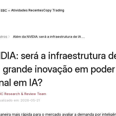
Atividades Recentes
Copy Trading
 EBC
tros
Além da NVIDIA: será a infraestrutura de IA a próxima grande inovação em poder computacional em IA?
IA: será a infraestrutura d
a grande inovação em poder
nal em IA?
BC Research & Review Team
ualizado em: 2026-05-21
neira mais rápida para o mercado avaliar a demanda por inteligê