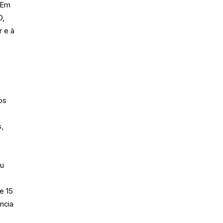
 Em
D,
r e à
os
,
eu
e 15
ncia