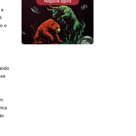
 a
A
do o
sando
 se
om
rica
ão