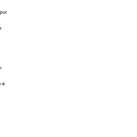
 por
e
m
e é