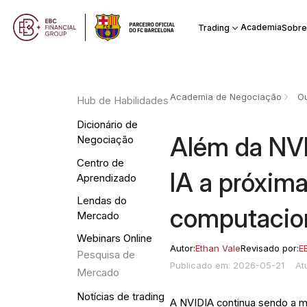
Academia
Trading
Sobre
Academia de Negociação
Ou
Hub de Habilidades
Dicionário de
Além da NVID
Negociação
Centro de
IA a próxim
Aprendizado
Lendas do
computacio
Mercado
Webinars Online
Autor:
Ethan Vale
Revisado por:
E
Pesquisa de
Publicado em: 2026-05-21
At
Mercado
Notícias de trading
A NVIDIA continua sendo a ma