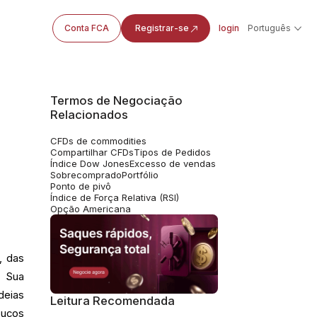
Conta FCA
Registrar-se
login
Português
Termos de Negociação
Relacionados
CFDs de commodities
Compartilhar CFDs
Tipos de Pedidos
Índice Dow Jones
Excesso de vendas
Sobrecomprado
Portfólio
Ponto de pivô
Índice de Força Relativa (RSI)
Opção Americana
, das
. Sua
deias
Leitura Recomendada
oucos