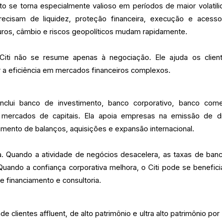
o se torna especialmente valioso em períodos de maior volatili
recisam de liquidez, proteção financeira, execução e acess
ros, câmbio e riscos geopolíticos mudam rapidamente.
iti não se resume apenas à negociação. Ele ajuda os clien
r a eficiência em mercados financeiros complexos.
inclui banco de investimento, banco corporativo, banco comer
 mercados de capitais. Ela apoia empresas na emissão de dí
iamento de balanços, aquisições e expansão internacional.
ca. Quando a atividade de negócios desacelera, as taxas de ban
uando a confiança corporativa melhora, o Citi pode se benefici
 financiamento e consultoria.
de clientes affluent, de alto patrimônio e ultra alto patrimônio po