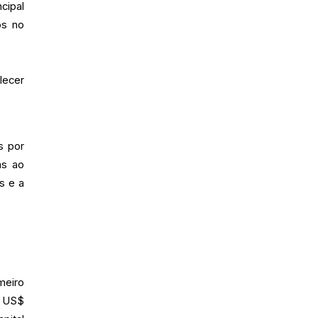
cipal
os no
lecer
s por
as ao
s e a
meiro
, US$