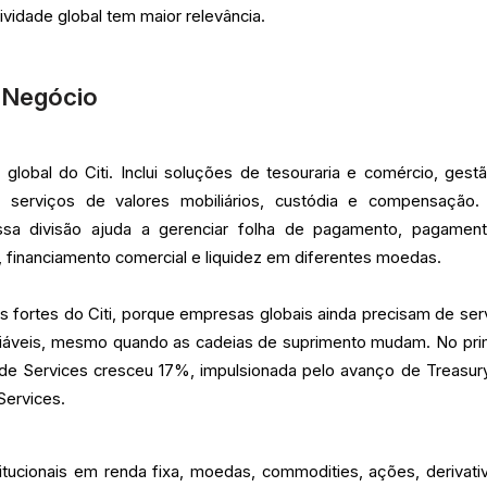
vidade global tem maior relevância.
e Negócio
global do Citi. Inclui soluções de tesouraria e comércio, gest
s, serviços de valores mobiliários, custódia e compensação.
essa divisão ajuda a gerenciar folha de pagamento, pagamen
o, financiamento comercial e liquidez em diferentes moedas.
 fortes do Citi, porque empresas globais ainda precisam de ser
nfiáveis, mesmo quando as cadeias de suprimento mudam. No pri
a de Services cresceu 17%, impulsionada pelo avanço de Treasur
Services.
titucionais em renda fixa, moedas, commodities, ações, derivati