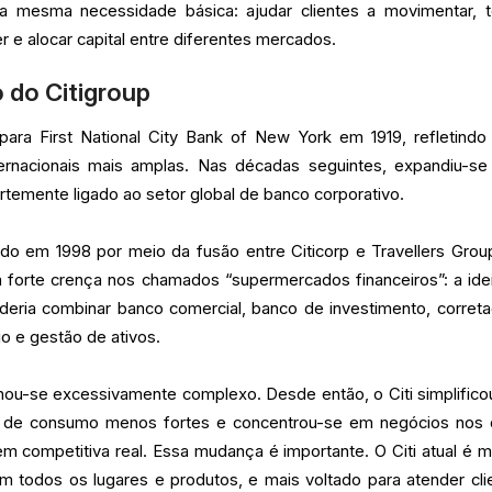
 a mesma necessidade básica: ajudar clientes a movimentar, 
r e alocar capital entre diferentes mercados.
 do Citigroup
a First National City Bank of New York em 1919, refletindo
rnacionais mais amplas. Nas décadas seguintes, expandiu-se
rtemente ligado ao setor global de banco corporativo.
ado em 1998 por meio da fusão entre Citicorp e Travellers Grou
a forte crença nos chamados “supermercados financeiros”: a ide
oderia combinar banco comercial, banco de investimento, corret
o e gestão de ativos.
nou-se excessivamente complexo. Desde então, o Citi simplifico
s de consumo menos fortes e concentrou-se em negócios nos 
em competitiva real. Essa mudança é importante. O Citi atual é 
 todos os lugares e produtos, e mais voltado para atender cli