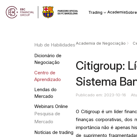
Academia
Trading
Sobre
Academia de Negociação
Ce
Hub de Habilidades
Dicionário de
Citigroup: L
Negociação
Centro de
Sistema Ba
Aprendizado
Lendas do
Publicado em: 2023-10-16
At
Mercado
Webinars Online
O Citigroup é um líder fina
Pesquisa de
finanças corporativas, dos
Mercado
importância não é apenas hi
Notícias de trading
de suprimento fragmentadas