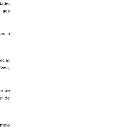
dade.
o aos
tes a
cial,
vida,
co de
ar de
r meio