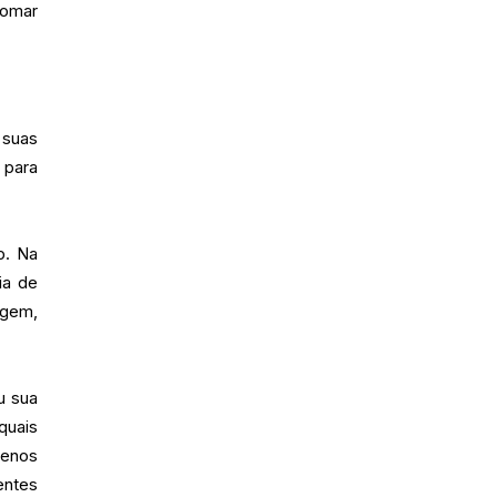
tomar
 suas
 para
p. Na
ia de
agem,
u sua
quais
menos
entes