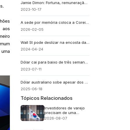
Jamie Dimon: Fortuna, remuneração e carreira como CEO do JPMorgan Chase
s.
2023-10-17
lhões
A sede por memória coloca a Coreia do Sul na vanguarda
s aos
2026-02-05
meiro
Wall St pode deslizar na encosta da esperança
comum
2024-04-24
s uma
Dólar cai para baixo de três semanas antes dos dados de inflação
2023-07-11
Dólar australiano sobe apesar dos problemas com o minério de ferro
2025-06-18
Tópicos Relacionados
Investidores de varejo
precisam de uma
abordagem cuidadosa
2026-08-07
em relação ao FOMO
(medo de ficar de fora)