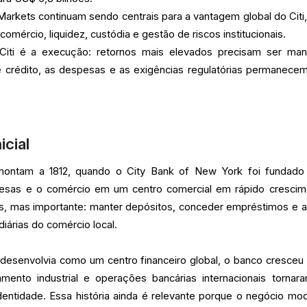
Markets continuam sendo centrais para a vantagem global do Citi,
mércio, liquidez, custódia e gestão de riscos institucionais.
 Citi é a execução: retornos mais elevados precisam ser man
e crédito, as despesas e as exigências regulatórias permanece
icial
emontam a 1812, quando o City Bank of New York foi fundado
esas e o comércio em um centro comercial em rápido crescim
les, mas importante: manter depósitos, conceder empréstimos e a
iárias do comércio local.
esenvolvia como um centro financeiro global, o banco cresceu 
amento industrial e operações bancárias internacionais tornar
dentidade. Essa história ainda é relevante porque o negócio mo