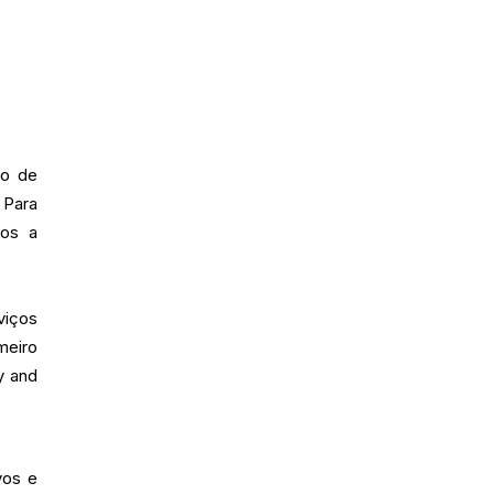
ão de
 Para
tos a
viços
meiro
y and
vos e