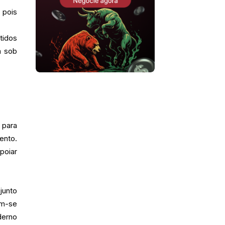
 pois
tidos
m sob
 para
ento.
poiar
junto
am-se
derno