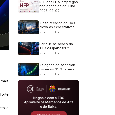
da IA
NFP dos EUA: empregos
não agrícolas de julho
de 2026 - Anterior: 57
2026-08-07
mil; Previsão: 83 mil
A alta recorde do DAX
eleva as expectativas
de lucros para as ações
2026-08-07
alemãs
Por que as ações da
TTD despencaram
quase 30% após a
2026-08-07
previsão de receita de
US$ 650 milhões?
As ações da Atlassian
disparam 35%, apesar
da previsão de
2026-08-07
crescimento de 13%
 mais
forte
nto o