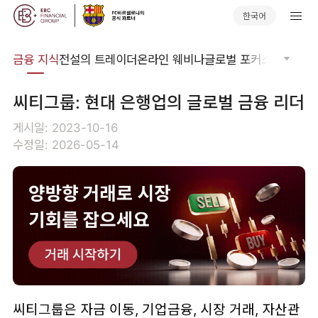
한국어
어집
금융 지식
전설의 트레이더
온라인 웨비나
글로벌 포커스
기술적 
씨티그룹: 현대 은행업의 글로벌 금융 리더
게시일: 2023-10-16
수정일: 2026-05-14
씨티그룹은 자금 이동, 기업금융, 시장 거래, 자산관