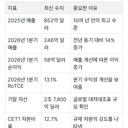
지표
최신 수치
중요한 이유
2025년 매출
852억 달
10여 년 만의 최고 수
러
준
2026년 1분기
246억 달
전년 동기 대비 14%
매출
러
증가
2026년 1분기
58억 달러
매출 개선에 따른 이익
순이익
증가
2026년 1분기
13.1%
분기 수익성 개선을 보
RoTCE
여줌
기말 자산
2조 7,800
글로벌 대차대조표 규
억 달러
모 확인
CET1 자본비
12.7%
규제 자본의 강도를 나
율
타냄