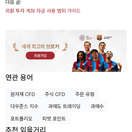
다음 글:
외환 투자 계좌 자금 사용 범위 가이드
세계 최고의 브로커
회원가입
연관 용어
원자재 CFD
주식 CFD
주문 유형
다우존스 지수
과매도 트래이딩
과매수
포트폴리오
피벗 포인트
추천 읽을거리