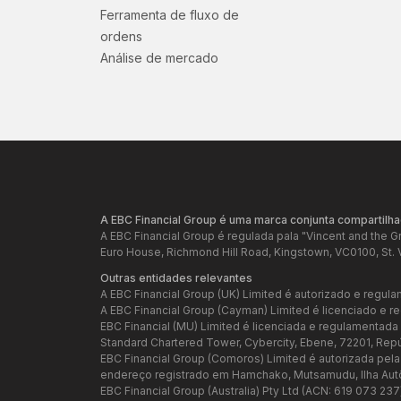
Ferramenta de fluxo de
ordens
Análise de mercado
A EBC Financial Group é uma marca conjunta compartilha
A EBC Financial Group é regulada pala "Vincent and the 
Euro House, Richmond Hill Road, Kingstown, VC0100, St. 
Outras entidades relevantes
A EBC Financial Group (UK) Limited é autorizado e regula
A EBC Financial Group (Cayman) Limited é licenciado e 
EBC Financial (MU) Limited é licenciada e regulamentad
Standard Chartered Tower, Cybercity, Ebene, 72201, Rep
EBC Financial Group (Comoros) Limited é autorizada pel
endereço registrado em Hamchako, Mutsamudu, Ilha Au
EBC Financial Group (Australia) Pty Ltd (ACN: 619 073 23