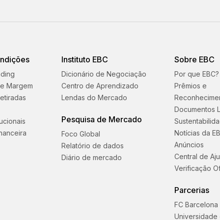
ondições
Instituto EBC
Sobre EBC
ading
Dicionário de Negociação
Por que EBC?
 e Margem
Centro de Aprendizado
Prêmios e
etiradas
Lendas do Mercado
Reconhecime
Documentos L
Pesquisa de Mercado
tucionais
Sustentabilid
nanceira
Notícias da E
Foco Global
Anúncios
Relatório de dados
Central de Aj
Diário de mercado
Verificação Of
Parcerias
FC Barcelona
Universidade