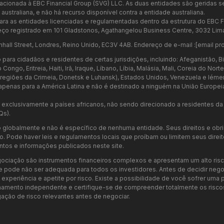
relacionada à EBC Financial Group (SVG) LLC. As duas entidades são geridas
ustraliana, e não há recurso disponível contra a entidade australiana.
ara as entidades licenciadas e regulamentadas dentro da estrutura do EBC F
ço registrado em 101 Gladstonos, Agathangelou Business Centre, 3032 Lima
nhall Street, Londres, Reino Unido, EC3V 4AB. Endereço de e-mail :
[email pr
ara cidadãos e residentes de certas jurisdições, incluindo: Afeganistão, Bi
go, Eritreia, Haiti, Irã, Iraque, Líbano, Líbia, Malásia, Mali, Coreia do Nor
as regiões da Crimeia, Donetsk e Luhansk), Estados Unidos, Venezuela e Iéme
penas para a América Latina e não é destinado a ninguém na União Europei
xclusivamente a países africanos, não sendo direcionado a residentes da U
Qs).
 globalmente e não é específico de nenhuma entidade. Seus direitos e ob
 Pode haver leis e regulamentos locais que proíbam ou limitem seus direitos 
tos e informações publicados neste site.
ociação são instrumentos financeiros complexos e apresentam um alto risc
e pode não ser adequada para todos os investidores. Antes de decidir neg
periência e apetite por risco. Existe a possibilidade de você sofrer uma pe
ento independente e certifique-se de compreender totalmente os riscos 
ação de risco relevantes antes de negociar.