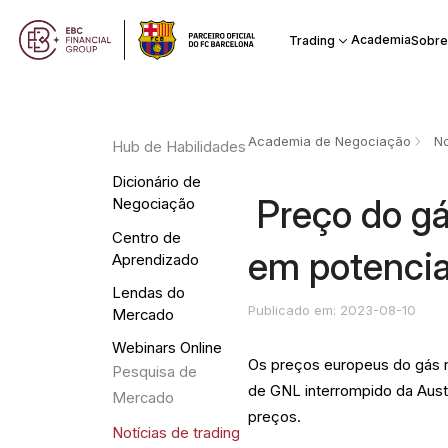
Academia
Trading
Sobre
Academia de Negociação
No
Hub de Habilidades
Dicionário de
​ Preço do 
Negociação
Centro de
em potencial
Aprendizado
Lendas do
Publicado em: 2023-08-10
Mercado
Webinars Online
Os preços europeus do gás n
Pesquisa de
de GNL interrompido da Aus
Mercado
preços.
Notícias de trading