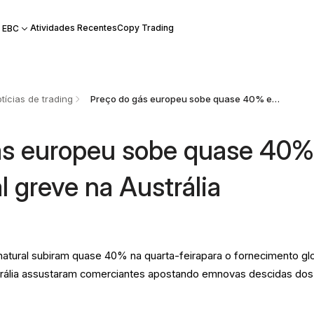
Atividades Recentes
Copy Trading
 EBC
tícias de trading
​ Preço do gás europeu sobe quase 40% em potencial greve na Austrália
gás europeu sobe quase 40
 greve na Austrália
atural subiram quase 40% na quarta-feirapara o fornecimento gl
trália assustaram comerciantes apostando emnovas descidas dos