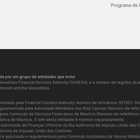
Programa de 
da por um grupo de entidades que inclui:
Grenadines Financial Services Authority (SVGFSA), e o número de registro 
Vincent and the Grenadines.
mentado pela Financial Conduct Authority. Número de referência: 927552. Sit
regulamentado pela Autoridade Monetária das Ilhas Cayman (Número de refer
a pela Comissão de Serviços Financeiros de Maurício (Número de referênci
ública de Maurício. O site desta entidade é mantido separadamente.
a Autoridade de Finanças Offshore da Ilha Autônoma de Anjouan, União das
tônoma de Anjouan, União das Comores.
7) é autorizada e regulamentada pela Comissão Australiana de Valores Mobil