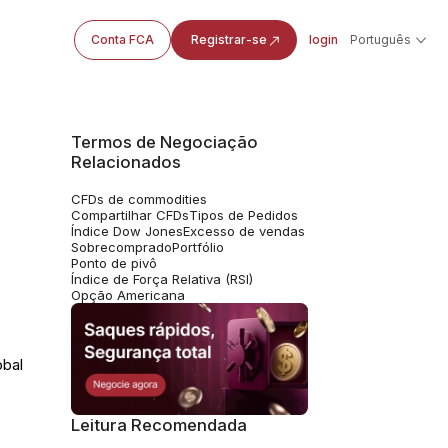
Conta FCA
Registrar-se
login
Português
Termos de Negociação
Relacionados
CFDs de commodities
%
Compartilhar CFDs
Tipos de Pedidos
Índice Dow Jones
Excesso de vendas
Sobrecomprado
Portfólio
Ponto de pivô
Índice de Força Relativa (RSI)
Opção Americana
obal
Leitura Recomendada