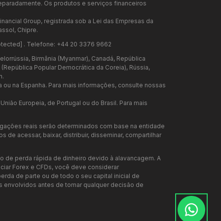
 separadamente. Os produtos e serviços financeiros
inancial Group, registrada sob a Lei das Empresas da
ssol, Chipre.
otected]
. Telefone: +44 20 3376 9662
elorrússia, Birmânia (Myanmar), Canadá, República
te (República Popular Democrática da Coreia), Rússia,
n.
a ou na Espanha. Para mais informações, consulte nossas
nião Europeia, de Portugal ou do Brasil. Para mais
rigações reais serão determinados com base na entidade
de acessar, baixar, distribuir, disseminar, compartilhar
o de perda rápida de dinheiro devido à alavancagem. A
ociar Forex e CFDs, você deve considerar
rda de parte ou de todo o seu capital inicial de
envolvidos antes de tomar qualquer decisão de