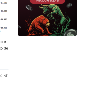
to e
to de