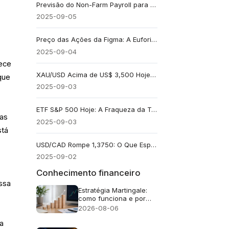
Previsão do Non-Farm Payroll para Agosto: Um Sinal de Esfriamento do Mercado de Trabalho?
2025-09-05
Preço das Ações da Figma: A Euforia da Era do IPO Está Acabando Agora?
2025-09-04
ece
XAU/USD Acima de US$ 3,500 Hoje em Meio a Especulações Sobre Corte de Juros do Fed
que
2025-09-03
ETF S&P 500 Hoje: A Fraqueza da Tecnologia Está Impulsionando a Retração?
 as
2025-09-03
stá
USD/CAD Rompe 1,3750: O Que Esperar Para o Par?
2025-09-02
Conhecimento financeiro
ssa
Estratégia Martingale:
como funciona e por
que falha
2026-08-06
a