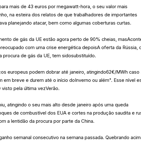
ara mais de 43 euros por megawatt-hora, o seu valor mais
o, na esteira dos relatos de que trabalhadores de importantes
tava planejando atacar, bem como algumas coberturas curtas.
mento de gás da UE estão agora perto de 90% cheias, masAcont
 preocupado com uma crise energética depoisA oferta da Rússia, 
 procura de gás da UE, tem sidosubstituído.
eços europeus podem dobrar até janeiro, atingindo62€/MWh caso
 em breve e durem até o início doInverno ou além". Esse nível e
visto pela última vezVerão.
iu, atingindo o seu mais alto desde janeiro após uma queda
ues de combustível dos EUA e cortes na produção saudita e ru
a lentidão da procura por parte da China.
o ganho semanal consecutivo na semana passada. Quebrando acim