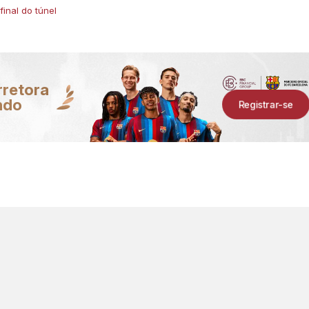
final do túnel
rretora
ndo
Registrar-se