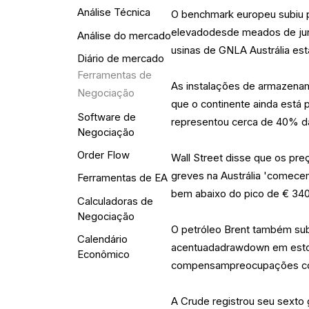
Análise Técnica
O benchmark europeu subiu p
elevadodesde meados de junh
Análise do mercado
usinas de GNLA Austrália es
Diário de mercado
Ferramentas de
As instalações de armazena
Negociação
que o continente ainda está
Software de
representou cerca de 40% da
Negociação
Order Flow
Wall Street disse que os pr
greves na Austrália 'comecem
Ferramentas de EA
bem abaixo do pico de € 340 
Calculadoras de
Negociação
O petróleo Brent também sub
Calendário
acentuadadrawdown em estoq
Econômico
compensampreocupações com 
A Crude registrou seu sext