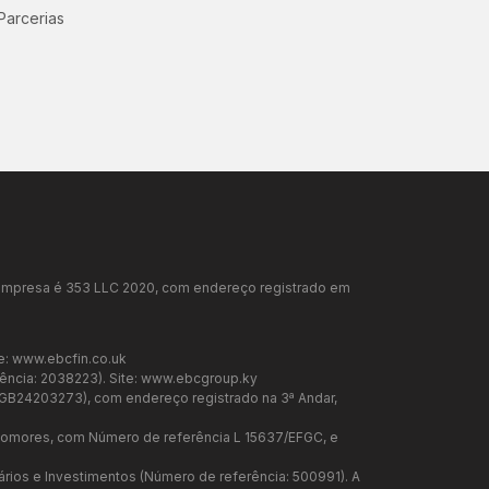
Parcerias
da empresa é 353 LLC 2020, com endereço registrado em
e:
www.ebcfin.co.uk
ência: 2038223). Site:
www.ebcgroup.ky
a GB24203273), com endereço registrado na 3ª Andar,
 Comores, com Número de referência L 15637/EFGC, e
iários e Investimentos (Número de referência: 500991). A