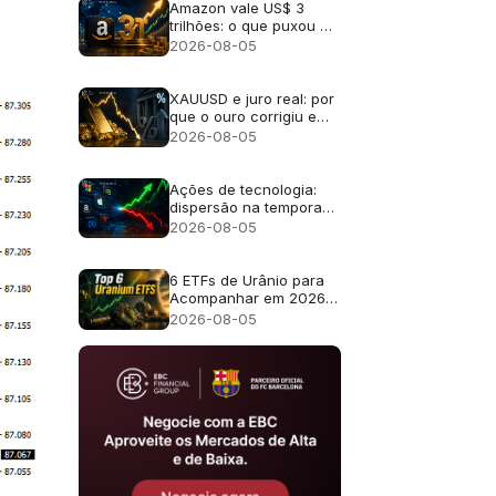
Amazon vale US$ 3
I
trilhões: o que puxou a
alta
2026-08-05
XAUUSD e juro real: por
que o ouro corrigiu em
2026
2026-08-05
Ações de tecnologia:
dispersão na temporada
de balanços
2026-08-05
6 ETFs de Urânio para
Acompanhar em 2026 e
o Que Cada Fundo
2026-08-05
Realmente Possui