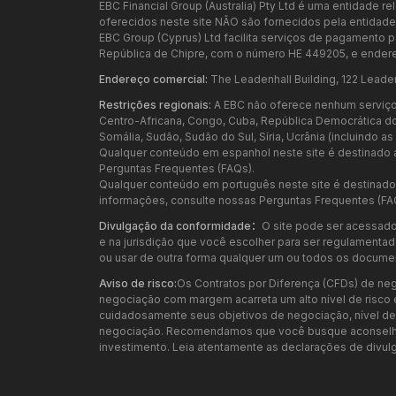
EBC Financial Group (Australia) Pty Ltd é uma entidade 
oferecidos neste site NÃO são fornecidos pela entidade a
EBC Group (Cyprus) Ltd facilita serviços de pagamento p
República de Chipre, com o número HE 449205, e endere
Endereço comercial:
The Leadenhall Building, 122 Leade
Restrições regionais:
A EBC não oferece nenhum serviço p
Centro-Africana, Congo, Cuba, República Democrática do Con
Somália, Sudão, Sudão do Sul, Síria, Ucrânia (incluindo 
Qualquer conteúdo em espanhol neste site é destinado a
Perguntas Frequentes (FAQs).
Qualquer conteúdo em português neste site é destinado e
informações, consulte nossas Perguntas Frequentes (FA
Divulgação da conformidade：
O site pode ser acessado
e na jurisdição que você escolher para ser regulamentado.
ou usar de outra forma qualquer um ou todos os documen
Aviso de risco:
Os Contratos por Diferença (CFDs) de neg
negociação com margem acarreta um alto nível de risco 
cuidadosamente seus objetivos de negociação, nível de ex
negociação. Recomendamos que você busque aconselham
investimento. Leia atentamente as declarações de divulg