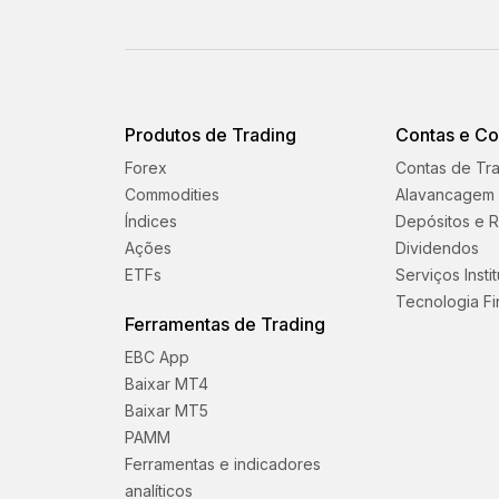
Produtos de Trading
Contas e C
Forex
Contas de Tr
Commodities
Alavancagem
Índices
Depósitos e R
Ações
Dividendos
ETFs
Serviços Insti
Tecnologia Fi
Ferramentas de Trading
EBC App
Baixar MT4
Baixar MT5
PAMM
Ferramentas e indicadores
analíticos