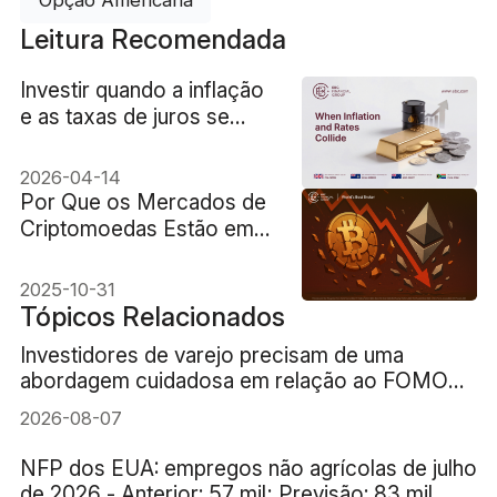
Leitura Recomendada
Investir quando a inflação
e as taxas de juros se
chocam
2026-04-14
Por Que os Mercados de
Criptomoedas Estão em
Baixa Apesar do Corte de
Juros Pelo Fed?
2025-10-31
Tópicos Relacionados
Investidores de varejo precisam de uma
abordagem cuidadosa em relação ao FOMO
(medo de ficar de fora) da IA
2026-08-07
NFP dos EUA: empregos não agrícolas de julho
de 2026 - Anterior: 57 mil; Previsão: 83 mil