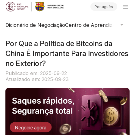
Português
Dicionário de Negociação
Centro de Aprendizado
Lend
Por Que a Política de Bitcoins da
China É Importante Para Investidores
no Exterior?
Publicado em: 2025-09-22
Atualizado em: 2025-09-23