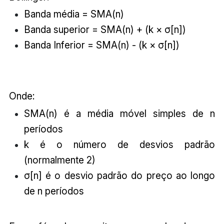
Banda média = SMA(n)
Banda superior = SMA(n) + (k × σ[n])
Banda Inferior = SMA(n) - (k × σ[n])
Onde:
SMA(n) é a média móvel simples de n
períodos
k é o número de desvios padrão
(normalmente 2)
σ[n] é o desvio padrão do preço ao longo
de n períodos