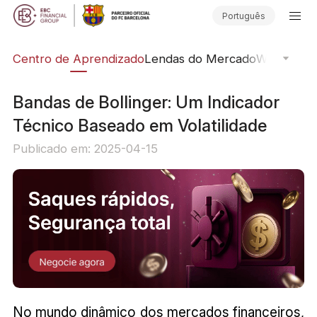
Português
ção
Centro de Aprendizado
Lendas do Mercado
Webinars O
Bandas de Bollinger: Um Indicador
Técnico Baseado em Volatilidade
Publicado em: 2025-04-15
No mundo dinâmico dos mercados financeiros,