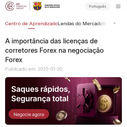
Português
ção
Centro de Aprendizado
Lendas do Mercado
Webinars O
A importância das licenças de
corretores Forex na negociação
Forex
Publicado em: 2025-01-20