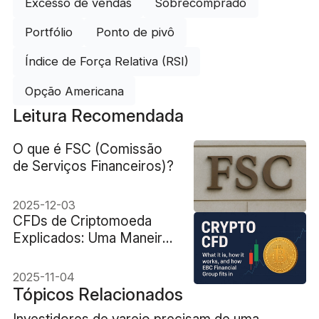
Excesso de vendas
Sobrecomprado
Portfólio
Ponto de pivô
Índice de Força Relativa (RSI)
Opção Americana
Leitura Recomendada
O que é FSC (Comissão
de Serviços Financeiros)?
2025-12-03
CFDs de Criptomoeda
Explicados: Uma Maneira
Mais Inteligente de
Negociar Ativos Digitais
2025-11-04
Tópicos Relacionados
Investidores de varejo precisam de uma