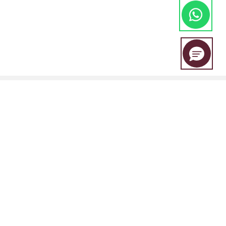
A EBC Financial Group é uma marca conjunta compartilhada por um
grupo de entidades que inclui:
A EBC Financial Group é regulada pala "Vincent and the Grenadines
Financial Services Authority (SVGFSA), e o número de registro da
empresa é 353 LLC 2020, com endereço registrado em Euro House,
Richmond Hill Road, Kingstown, VC0100, St. Vincent and the