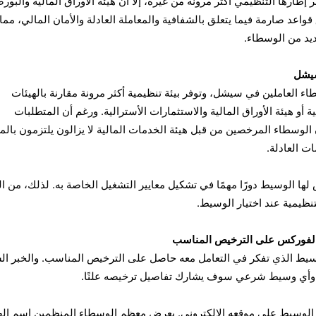
ر إطارها التنظيمي أكثر مرونة من غيره، إلا أن هيئة الأوراق المالية والبو
لا تزال تطبق قواعد صارمة فيما يتعلق بالشفافية والمعاملة العادلة والأمان المالي، مما
ديد من الوسطاء.
اء العاملين في سيشل، وتوفر بيئة تنظيمية أكثر مرونة مقارنة بالهيئات
ة أو هيئة الأوراق المالية والاستثمارات الأسترالية. ورغم أن المتطلبات
 الوسطاء المرخصين من قبل هيئة الخدمات المالية لا يزالون يلتزمون بالمع
ت العادلة.
 لها الوسيط دورًا مهمًا في تشكيل معايير التشغيل الخاصة به. لذلك، من ا
نظيمية عند اختيار الوسيط.
لفوركس على الترخيص المناسب
لوسيط الذي تفكر في التعامل معه حاصل على الترخيص المناسب. والخبر ال
ا، وأي وسيط شرعي سوف يشارك تفاصيل ترخيصه علنًا.
الوسيط على موقعه الإلكتروني. يعرض معظم الوسطاء المنظمين اسم اله