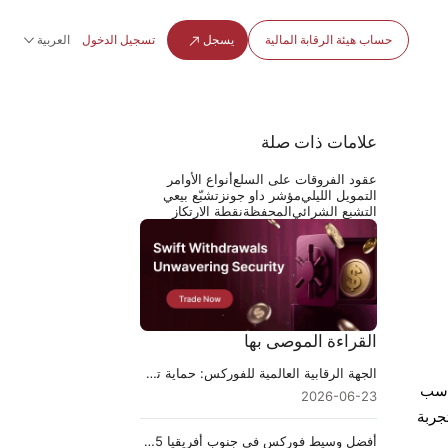
حساب هيئة الرقابة المالية
يسجل
تسجيل الدخول
العربية
علامات ذات صلة
عقود الفروقات على السلع
أنواع الأوامر
التمويل الليلي
مؤشر داو جونز
تشبّع بيعي
التشبع الشرائي
المحفظة
نقطة الارتكاز
القراءة الموصى بها
الجهة الرقابية العالمية للفوركس: حماية تداول الفوركس العادل
اسب
2026-06-23
جربة
أفضل وسيط فوركس في جنوب أفريقيا 2025