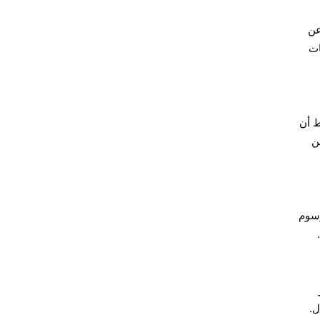
عن
ات
ط أن
ن
رسوم
ل.