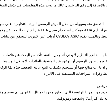
الإضافة إلى رقم الترخيص. غالبًا ما توجد هذه المعلومات في تذييل الموق
 التحقق منه بسهولة من خلال الموقع الرسمي للهيئة التنظيمية. على سب
المثال، إذا ادعى الوسيط أنه خاضع لتنظيم FCA، فيمكنك استخدام سجل FCA عبر الإنترنت للبحث عن ر
الترخيص والتأكد من شرعية الوسيط. وبالمثل، تقدم ASIC وCySEC أدوات عبر الإنترنت للتحقق من بيانات
بأنه خاضع للتنظيم لا يعني أنه جدير بالثقة. تأكد من البحث عن علامات
 فيما يتعلق بالرسوم أو الوعود غير الواقعية بالعائدات. لا ينبغي للوسيط
اءات مبالغ فيها أو يستخدم تكتيكات البيع عالية الضغط. خذ دائمًا الوق
وقراءة المراجعات المستقلة قبل الالتزام.
 مرخص
د من المزايا الرئيسية التي تتجاوز مجرد الامتثال القانوني. تم تصميم هذ
 بك أكثر أمانًا وشفافية وموثوقية.