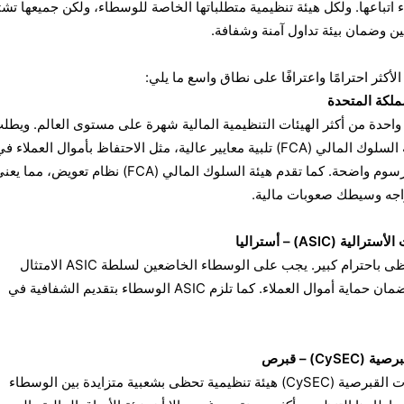
اتباعها. ولكل هيئة تنظيمية متطلباتها الخاصة للوسطاء، ولكن جميعها تش
ن وضمان بيئة تداول آمنة وشفافة.
كثر احترامًا واعترافًا على نطاق واسع ما يلي:
تبر هيئة السلوك المالي (FCA) واحدة من أكثر الهيئات التنظيمية المالية شهرة على مستوى العالم. وي
الوسطاء المرخصين من قبل هيئة السلوك المالي (FCA) تلبية معايير عالية، مثل الاحتفاظ بأموال العملاء ف
حسابات منفصلة وتقديم أسعار ورسوم واضحة. كما تقدم هيئة السلوك المالي (FCA) نظام تعوي
اجه وسيطك صعوبات مالية.
(ASIC) – أستراليا
ASIC هي هيئة تنظيمية أخرى تحظى باحترام كبير. يجب على الوسطاء الخاضعين لسلطة ASIC الامتثال
لمتطلبات رأس المال الصارمة وضمان حماية أموال العملاء. كما تلزم ASIC الوسطاء بتقديم الشفافية في
Cy) – قبرص
تعد هيئة الأوراق المالية والبورصات القبرصية (CySEC) هيئة تنظيمية تحظى بشعبية متزايدة بين الوسطاء