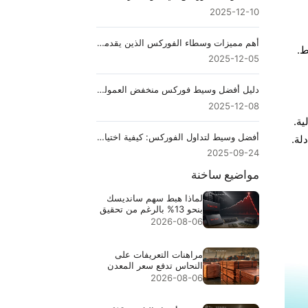
2025-12-10
أهم مميزات وسطاء الفوركس الذين يقدمون خدمة السحب الفوري
ط.
2025-12-05
دليل أفضل وسيط فوركس منخفض العمولة للمتداولين الأذكياء
2025-12-08
ية.
أفضل وسيط لتداول الفوركس: كيفية اختيار الوسيط المناسب
لة.
2025-09-24
مواضيع ساخنة
لماذا هبط سهم سانديسك
بنحو 13% بالرغم من تحقيق
إيرادات قياسية بقيمة
2026-08-06
$8.97B
مراهنات التعريفات على
النحاس تدفع سعر المعدن
إلى مستوى قياسي $6.703
2026-08-06