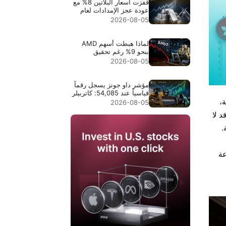
قفزت أسعار البلاتين 8% مع
عودة عجز الإمدادات لعام
2026 إلى دائرة الاهتمام
2026-08-05
لماذا هبطت أسهم AMD
بنحو 9% رغم تحقيق
إيرادات قياسية بقيمة
2026-08-05
$11.5B
مؤشر داو جونز يسجل رقماً
قياسياً عند 54,085: كاتربيلر
قادت الارتفاع في النقاط،
،
2026-08-05
وانخفاض أسعار النفط وسّع
د لا
موجة الصعود
.
عة