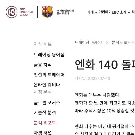
아카데미
최
거래
EBC 소개
트레이딩 아카데미
분석 리포트
지식 허브
트레이딩 용어집
엔화 140 돌
금융 지식
전설의 트레이더
게시일: 2023-07-13
온라인 웨비나
시장 분석
엔화는 대부분 낙담했다
글로벌 포커스
엔화가 한 달 만에 최고치로 
따라 주식시장은 10% 상승할 
기술적 분석
분석 리포트
엔화 다수는 마침내 평가절하 
마켓 저널
의 시작에 걸고 있다경기 침체는 