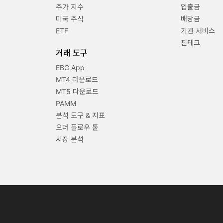
주가 지수
입출금
미국 주식
배당금
ETF
기관 서비스
핀테크
거래 도구
EBC App
MT4 다운로드
MT5 다운로드
PAMM
분석 도구 & 지표
오더 플로우 툴
시장 분석