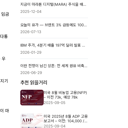
지금이 마라톤 디지털(MARA) 주식을 매수할 때일까?
2025-12-04
 임금
오늘의 유가 — 브렌트 3% 급등에도 100달러가 아닌 이유
2026-07-13
했다통
IBM 주가, 4분기 매출 197억 달러 발표 후 시간 외 거래에서 8.3% 상승
2026-01-29
 우
이란 전쟁이 남긴 상흔: 전 세계 원유 비축량 40년 만에 최저치로 추락
2026-06-29
어지기
추천 읽을거리
미국 8월 비농업 고용(NFP)
– 이전 73k, 예상 78k
2025-09-05
이 마
미국 2025년 8월 ADP 고용
보고서 – 이전: 104,000 /
예상: 70,000
2025-09-04