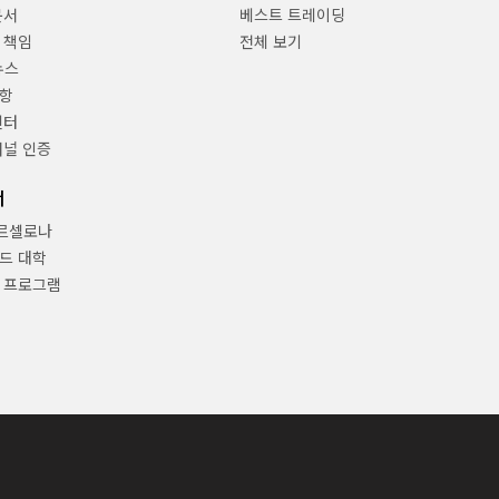
문서
베스트 트레이딩
 책임
전체 보기
뉴스
항
센터
채널 인증
너
바르셀로나
드 대학
 프로그램