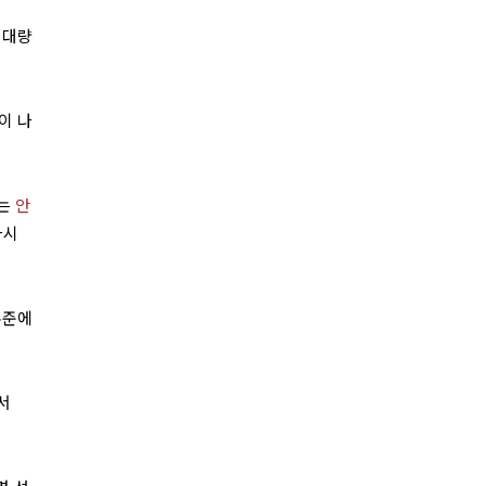
 대량
이 나
사는
안
다시
수준에
서