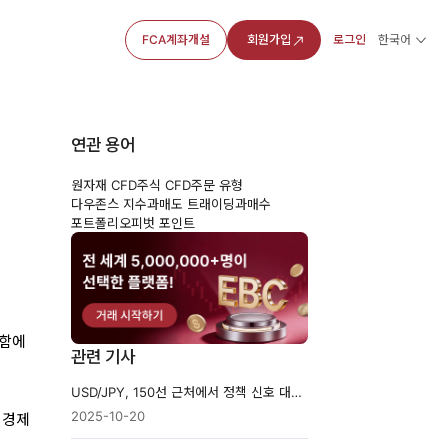
FCA계좌개설
회원가입
로그인
한국어
연관 용어
원자재 CFD
주식 CFD
주문 유형
다우존스 지수
과매도 트래이딩
과매수
포트폴리오
피벗 포인트
함에
관련 기사
USD/JPY, 150선 근처에서 정책 신호 대기 중
2025-10-20
 경제