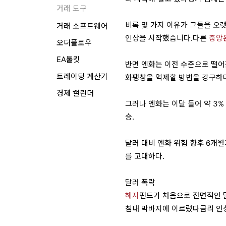
거래 도구
비록 몇 가지 이유가 그들을 오
거래 소프트웨어
인상을 시작했습니다.다른
중앙
오더플로우
EA툴킷
반면 엔화는 이전 수준으로 떨어졌
트레이딩 계산기
화팽창을 억제할 방법을 강구하
경제 캘린더
그러나 엔화는 이달 들어 약 3%
승.
달러 대비 엔화 위험 향후 6개월
를 고대하다.
달러 폭락
헤지
펀드가 처음으로 전면적인 달
침내 막바지에 이르렀다금리 인상