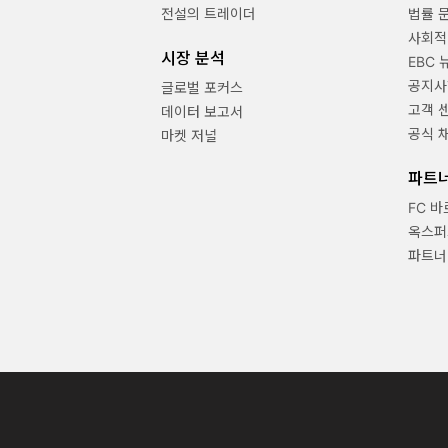
전설의 트레이더
법률 
사회적
시장 분석
EBC 
공지사
글로벌 포커스
고객 
데이터 보고서
공식 
마켓 저널
파트
FC 
옥스퍼
파트너