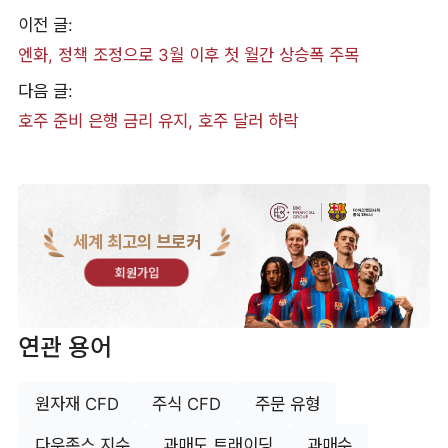
이전 글:
엔화, 정책 조정으로 3월 이후 첫 월간 상승폭 주목
다음 글:
호주 준비 은행 금리 유지, 호주 달러 하락
세계 최고의 브로커
회원가입
연관 용어
원자재 CFD
주식 CFD
주문 유형
다우존스 지수
과매도 트래이딩
과매수