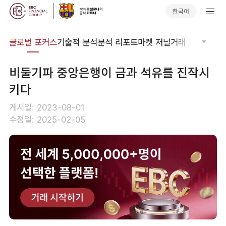
한국어
비나
글로벌 포커스
기술적 분석
분석 리포트
마켓 저널
거래 소프트웨어
​비둘기파 중앙은행이 금과 석유를 진작시
키다
게시일: 2023-08-01
수정일: 2025-02-05