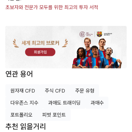
초보자와 전문가 모두를 위한 최고의 투자 서적
세계 최고의 브로커
회원가입
연관 용어
원자재 CFD
주식 CFD
주문 유형
다우존스 지수
과매도 트래이딩
과매수
포트폴리오
피벗 포인트
추천 읽을거리