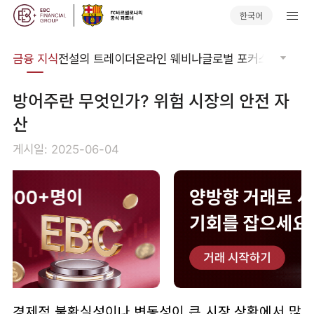
한국어
어집
금융 지식
전설의 트레이더
온라인 웨비나
글로벌 포커스
기술적 
방어주란 무엇인가? 위험 시장의 안전 자
산
게시일: 2025-06-04
경제적 불확실성이나 변동성이 큰 시장 상황에서 많