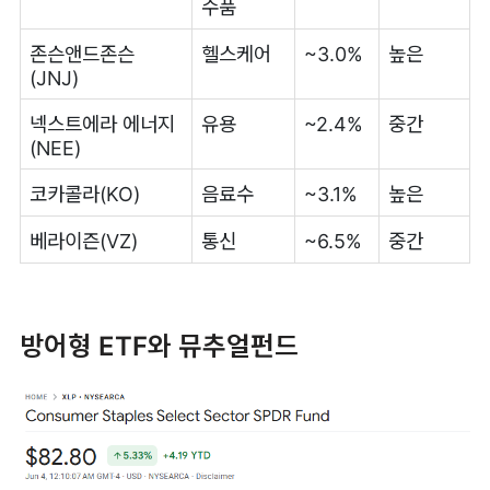
수품
존슨앤드존슨
헬스케어
~3.0%
높은
(JNJ)
넥스트에라 에너지
유용
~2.4%
중간
(NEE)
코카콜라(KO)
음료수
~3.1%
높은
베라이즌(VZ)
통신
~6.5%
중간
방어형 ETF와 뮤추얼펀드