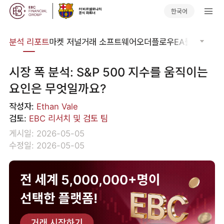
한국어
분석
분석 리포트
마켓 저널
거래 소프트웨어
오더플로우
EA툴킷
트레이
시장 폭 분석: S&P 500 지수를 움직이는
요인은 무엇일까요?
작성자:
Ethan Vale
검토:
EBC 리서치 및 검토 팀
게시일: 2026-05-05
수정일: 2026-05-05