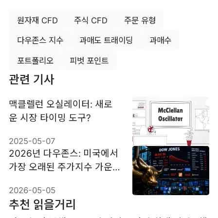
원자재 CFD
주식 CFD
주문 유형
다우존스 지수
과매도 트래이딩
과매수
포트폴리오
피벗 포인트
관련 기사
맥클렐런 오실레이터: 새로
운 시장 타이밍 도구?
2025-05-07
2026년 다우존스: 미국에서
가장 오래된 주가지수 가운
데 하나를 더 면밀히 봐야 하
2026-05-05
는 이유
추천 읽을거리