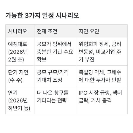
가능한 3가지 일정 시나리오
시나리오
전제 조건
지연 요인
예정대로
공모가 범위에서
위험회피 장세, 금리
(2026년
충분한 기관 수요
변동성, 비교기업 주
2월 초)
확보
가 부진
단기 지연
공모 규모/가격
북빌딩 약세, 고배수
(수 주)
기대치 조정
에 대한 투자자 반발
연기
더 나은 창구를
IPO 시장 급랭, 섹터
(2026년
기다리는 전략
급락, 거시 충격
하반기 등)