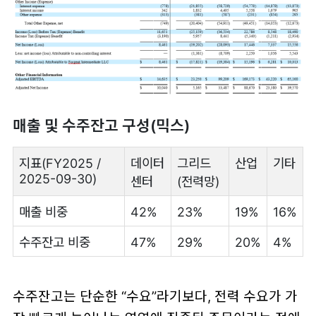
매출 및 수주잔고 구성(믹스)
지표(FY2025 /
데이터
그리드
산업
기타
2025-09-30)
센터
(전력망)
매출 비중
42%
23%
19%
16%
수주잔고 비중
47%
29%
20%
4%
수주잔고는 단순한 “수요”라기보다, 전력 수요가 가