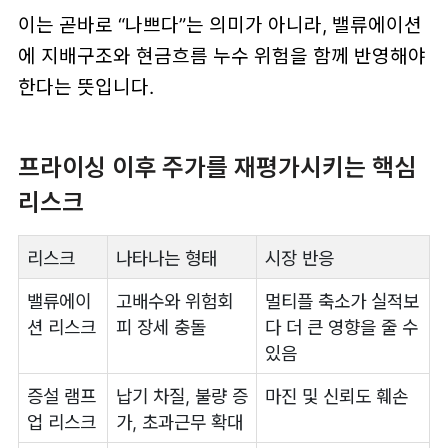
이는 곧바로 “나쁘다”는 의미가 아니라, 밸류에이션
에 지배구조와 현금흐름 누수 위험을 함께 반영해야
한다는 뜻입니다.
프라이싱 이후 주가를 재평가시키는 핵심
리스크
리스크
나타나는 형태
시장 반응
밸류에이
고배수와 위험회
멀티플 축소가 실적보
션 리스크
피 장세 충돌
다 더 큰 영향을 줄 수
있음
증설 램프
납기 차질, 불량 증
마진 및 신뢰도 훼손
업 리스크
가, 초과근무 확대