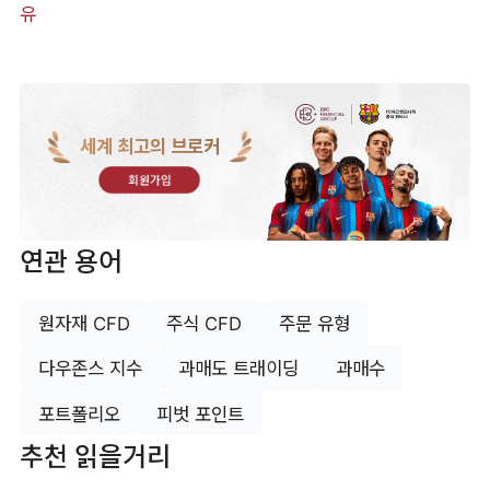
유
세계 최고의 브로커
회원가입
연관 용어
원자재 CFD
주식 CFD
주문 유형
다우존스 지수
과매도 트래이딩
과매수
포트폴리오
피벗 포인트
추천 읽을거리