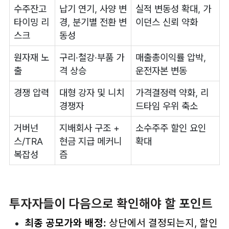
수주잔고
납기 연기, 사양 변
실적 변동성 확대, 가
타이밍 리
경, 분기별 전환 변
이던스 신뢰 약화
스크
동성
원자재 노
구리·철강·부품 가
매출총이익률 압박,
출
격 상승
운전자본 변동
경쟁 압력
대형 강자 및 니치
가격결정력 약화, 리
경쟁자
드타임 우위 축소
거버넌
지배회사 구조 +
소수주주 할인 요인
스/TRA
현금 지급 메커니
확대
복잡성
즘
투자자들이 다음으로 확인해야 할 포인트
최종 공모가와 배정:
상단에서 결정되는지, 할인