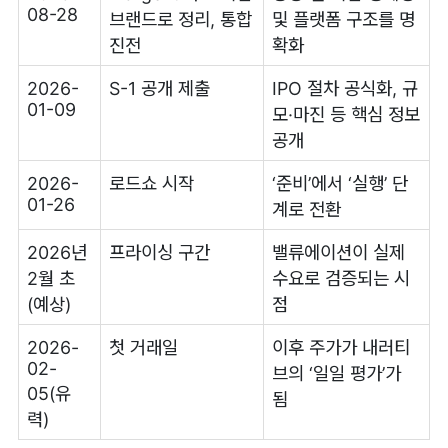
08-28
브랜드로 정리, 통합
및 플랫폼 구조를 명
진전
확화
2026-
S-1 공개 제출
IPO 절차 공식화, 규
01-09
모·마진 등 핵심 정보
공개
2026-
로드쇼 시작
‘준비’에서 ‘실행’ 단
01-26
계로 전환
2026년
프라이싱 구간
밸류에이션이 실제
2월 초
수요로 검증되는 시
(예상)
점
2026-
첫 거래일
이후 주가가 내러티
02-
브의 ‘일일 평가’가
05(유
됨
력)