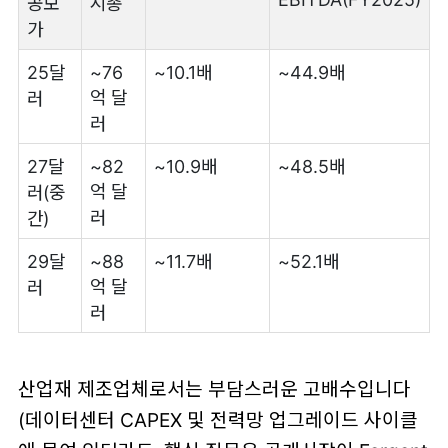
공모
시총
가
25달
~76
~10.1배
~44.9배
억 달
러
러
27달
~82
~10.9배
~48.5배
억 달
러(중
러
간)
29달
~88
~11.7배
~52.1배
억 달
러
러
산업재 제조업체로서는 부담스러운 고배수입니다
(데이터센터 CAPEX 및 전력망 업그레이드 사이클