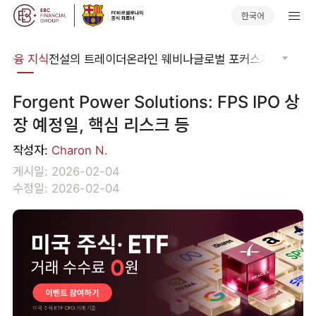
한국어
집
금융 지식
전설의 트레이더
온라인 웨비나
글로벌 포커스
기술적 분
Forgent Power Solutions: FPS IPO 상
장 예정일, 핵심 리스크 등
작성자:
Charon N.
게시일: 2026-02-04
수정일: 2026-02-04