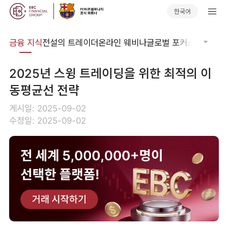
한국어
어집
금융 지식
전설의 트레이더
온라인 웨비나
글로벌 포커스
기술적 
2025년 스윙 트레이딩을 위한 최적의 이
동평균선 전략
게시일: 2025-09-02
수정일: 2025-09-02