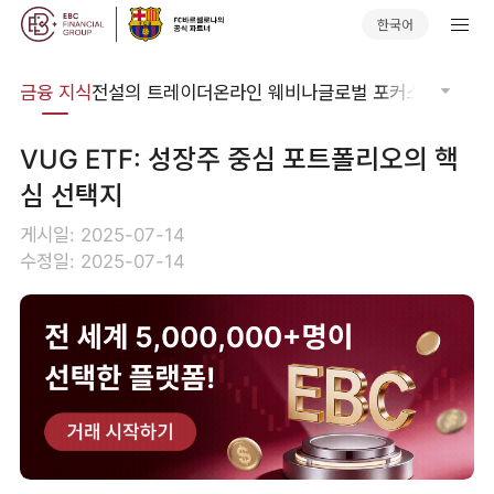
한국어
어집
금융 지식
전설의 트레이더
온라인 웨비나
글로벌 포커스
기술적 
VUG ETF: 성장주 중심 포트폴리오의 핵
심 선택지
게시일: 2025-07-14
수정일: 2025-07-14