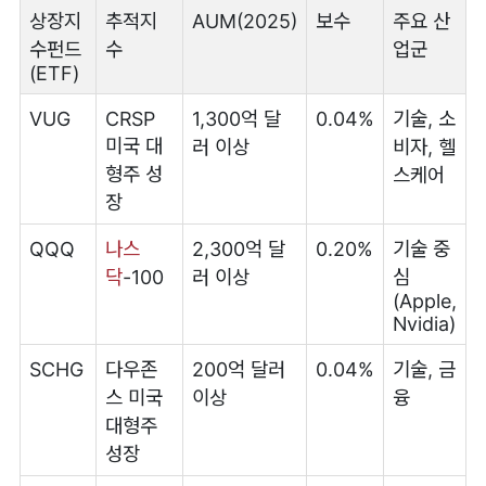
상장지
추적지
AUM(2025)
보수
주요 산
수펀드
수
업군
(ETF)
VUG
CRSP
1,300억 달
0.04%
기술, 소
미국 대
러 이상
비자, 헬
형주 성
스케어
장
QQQ
나스
2,300억 달
0.20%
기술 중
닥
-100
러 이상
심
(Apple,
Nvidia)
SCHG
다우존
200억 달러
0.04%
기술, 금
스 미국
이상
융
대형주
성장