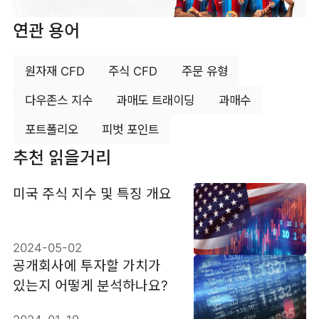
연관 용어
원자재 CFD
주식 CFD
주문 유형
다우존스 지수
과매도 트래이딩
과매수
포트폴리오
피벗 포인트
추천 읽을거리
미국 주식 지수 및 특징 개요
2024-05-02
공개회사에 투자할 가치가
있는지 어떻게 분석하나요?