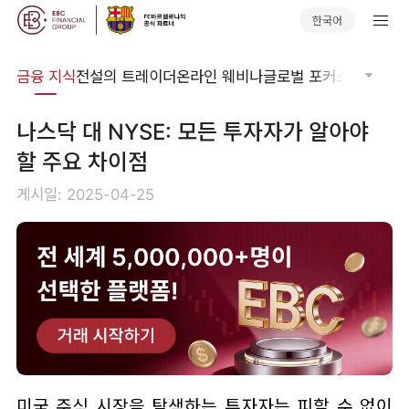
한국어
어집
금융 지식
전설의 트레이더
온라인 웨비나
글로벌 포커스
기술적 
나스닥 대 NYSE: 모든 투자자가 알아야
할 주요 차이점
게시일: 2025-04-25
미국 주식 시장을 탐색하는 투자자는 피할 수 없이