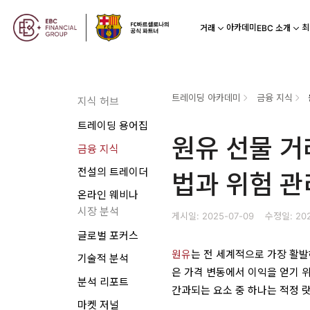
아카데미
최
거래
EBC 소개
트레이딩 아카데미
금융 지식
지식 허브
트레이딩 용어집
원유 선물 거
금융 지식
전설의 트레이더
법과 위험 관
온라인 웨비나
시장 분석
게시일: 2025-07-09
수정일: 202
글로벌 포커스
원유
는 전 세계적으로 가장 활
기술적 분석
은 가격 변동에서 이익을 얻기 
분석 리포트
간과되는 요소 중 하나는 적정 
마켓 저널