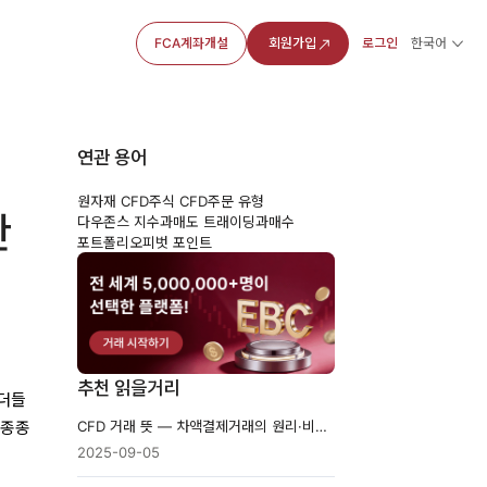
FCA계좌개설
회원가입
로그인
한국어
연관 용어
원자재 CFD
주식 CFD
주문 유형
산
다우존스 지수
과매도 트래이딩
과매수
포트폴리오
피벗 포인트
추천 읽을거리
이더들
CFD 거래 뜻 — 차액결제거래의 원리·비용·강제청산 위험
 종종
2025-09-05