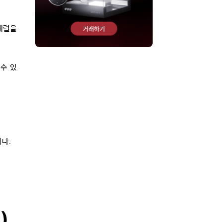
배럴을
수 있
다.