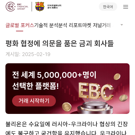
한국어
비나
글로벌 포커스
기술적 분석
분석 리포트
마켓 저널
거래 소프트웨어
평화 협정에 의문을 품은 금괴 회사들
게시일: 2025-02-19
불리온은 수요일에 러시아-우크라이나 협상의 긴장
에도 불구하고 굳건함을 유지했습니다. 우크라이나