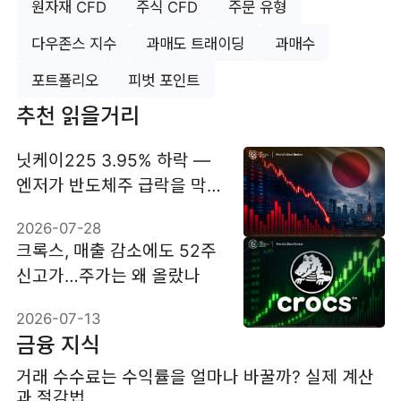
원자재 CFD
주식 CFD
주문 유형
다우존스 지수
과매도 트래이딩
과매수
포트폴리오
피벗 포인트
추천 읽을거리
닛케이225 3.95% 하락 —
엔저가 반도체주 급락을 막
지 못한 이유
2026-07-28
크록스, 매출 감소에도 52주
신고가…주가는 왜 올랐나
2026-07-13
금융 지식
거래 수수료는 수익률을 얼마나 바꿀까? 실제 계산
과 절감법