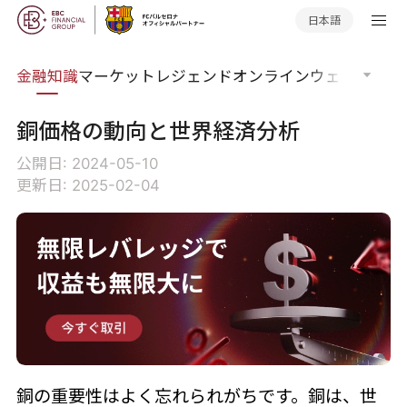
日本語
語集
金融知識
マーケットレジェンド
オンラインウェビナー
グ
銅価格の動向と世界経済分析
公開日: 2024-05-10
更新日: 2025-02-04
銅の重要性はよく忘れられがちです。銅は、世