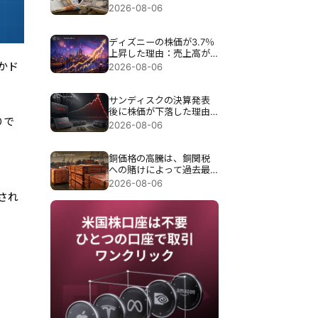
介入が試される。
2026-08-06
ディズニーの株価が3.7％
上昇した理由：売上高が
予想を下回ったにもかか
かド
2026-08-06
わらず、なぜ上昇したの
か？
サンディスクの決算発表
後に株価が下落した理由
りで
は、過去最高の89億7000
2026-08-06
万ドルの売上高にもかか
わらず約13％急落したこ
とだ。
銅価格の高騰は、銅関税
への賭けによって過去最
高の6,703ドルまで押し上
2026-08-06
げられた。
され