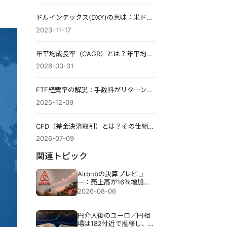
ドルインデックス(DXY)の意味：米ドルの強さを読む方法
2023-11-17
年平均成長率（CAGR）とは？年平均成長率ガイド
2026-03-31
ETF経費率の解説：手数料がリターンに与える影響
2025-12-09
CFD（差金決済取引）とは？その仕組み、コスト、レバレッジ、リスクについて解説します。
2026-07-09
関連トピック
Airbnbの決算プレビュ
ー：売上高が16％増加し
ても、Airbnbの株価が下
2026-08-06
落する可能性がある理由
円介入後のユーロ／円相
場は182付近で推移し、円