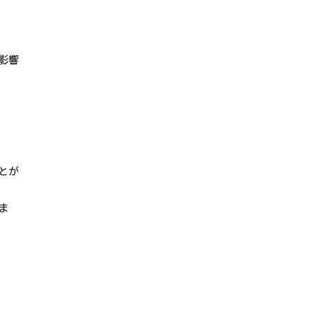
影響
とが
ま