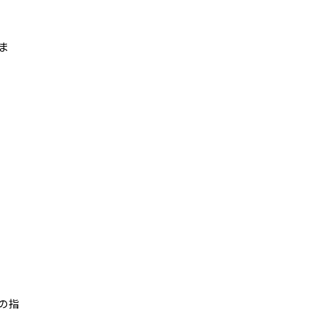
ま
。
の指