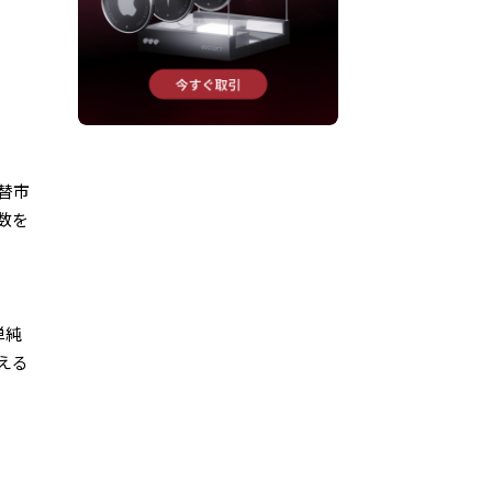
替市
数を
単純
える