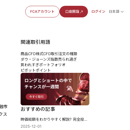
FCAアカウント
口座開設
ログイン
日本語
関連取引用語
商品CFD
株式CFD
取引注文の種類
ダウ・ジョーンズ指数
売られ過ぎ
買われすぎ
ポートフォリオ
ピボットポイント
融市
おすすめの記事
クス
時価総額をわかりやすく解説? 完全投資家ガイド
2025-12-01