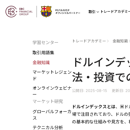
トレードアカデミ
取引
トレードアカデミー
金融知識
学習センター
取引用語集
ドルインデ
金融知識
マーケットレジェン
法・投資で
ド
オンラインウェビナ
公開日: 2025-08-15
更新日: 20
ー
マーケット研究
ドルインデックスとは
、米ド
グローバルフォーカ
場で注目されており、ドルの
ス
の基本的な仕組みや見方を、
テクニカル分析