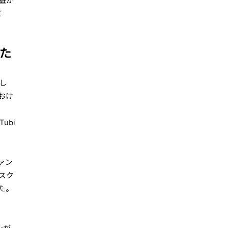
益が
て
した
し
おけ
、
ubi
ァン
スク
た。