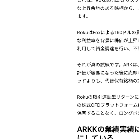
これは、Rokuの売却がリ
な上昇余地のある銘柄から、
ます。
RokuはFoxによる160ド
な利益率を背景に株価が上昇
利用して資金調達を行い、不
それが真の試練です。ARKは
評価が容易になった後に売却し
ッドよりも、代替保有銘柄の
Rokuの取引連動型リターン
の株式CFDプラットフォー
保有することなく、ロングポ
ARKKの業績実
にしている。