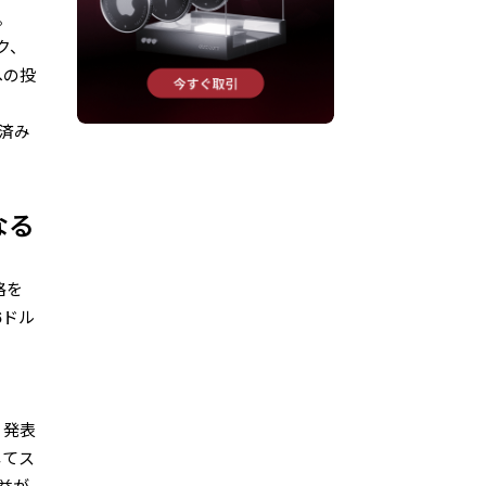
。
ク、
への投
整済み
なる
格を
6ドル
。発表
してス