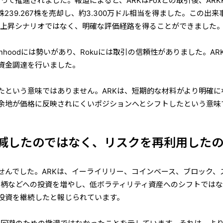
よって推進されました。報道によると、ARKはFoxとの取引後、ARK
u株239.267株を売却し、約3.300万ドル相当を得ました。この出来
的な上昇シナリオではなく、明確な評価経路を得ることができました
nhoodには勢いがあり、Rokuには取引の信頼性がありました。AR
資金調達を行いました。
したという意味ではありません。ARKは、短期的な材料がより明確に
余地が価格に反映されにくいポジションへとシフトしたという意味
軽減したのではなく、リスクを再利
用した
せんでした。ARKは、イーライリリー、コインベース、ブロック、
銘柄などへの投資を増やし、低ボラティリティ資産へのシフトでは
投資を継続したと報じられています。