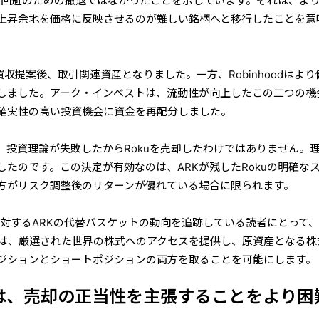
スク回避のための撤退ではなかったことを示しています。それは、よ
上昇余地を価格に反映させるのが難しい銘柄へと移行したことを意
ルの買収提案後、取引関連資産となりました。一方、Robinhoodはより
しました。アーク・インベストは、流動性が向上したこの二つの機
確実性の高い投資機会に資金を再配分しました。
、投資理論が失敗したからRokuを売却したわけではありません。
たのです。この決定が有効なのは、ARKが残したRokuの明確な
方がリスク調整後のリターンが優れている場合に限られます。
に対するARKの代替バスケットの動向を追跡している読者にとって、
ムは、厳選された世界の株式へのアクセスを提供し、原資産となる株
ジションとショートポジションの両方を取ることを可能にします。
績は、売却の正当性を
主張することをより困