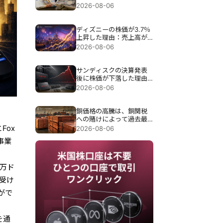
介入が試される。
2026-08-06
ディズニーの株価が3.7％
上昇した理由：売上高が
予想を下回ったにもかか
2026-08-06
わらず、なぜ上昇したの
か？
サンディスクの決算発表
後に株価が下落した理由
は、過去最高の89億7000
2026-08-06
万ドルの売上高にもかか
わらず約13％急落したこ
とだ。
銅価格の高騰は、銅関税
への賭けによって過去最
高の6,703ドルまで押し上
Fox
2026-08-06
げられた。
事業
1万ド
を受け
がで
を通