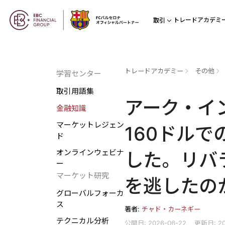
トレードアカデミ
取引
トレードアカデミー
その他
学習センター
取引用語集
アーク・イ
金融知識
マーケットレジェン
160ドルで
ド
オンラインウェビナ
した。リバ
ー
マーケット研究
を逃したの
グローバルフォーカ
ス
著者:
チャド・カーネギー
テクニカル分析
公開日: 2026-06-22
更新日: 20