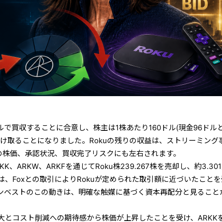
億ドルで買収することに合意し、株主は1株あたり160ドル(現金96ドルと
)を受け取ることになりました。Rokuの残りの収益は、ストリーミング
xの株価、承認状況、買収完了リスクにも左右されます。
K、ARKW、ARKFを通じてRoku株239.267株を売却し、約3.30
、Foxとの取引によりRokuが定められた取引額に近づいたこと
ンベストのこの動きは、明確な触媒に基づく資本再配分と見ること
拡大とコスト削減への期待感から株価が上昇したことを受け、ARKK