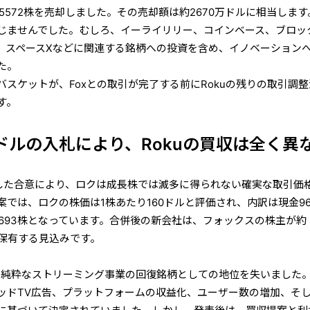
5572株を売却しました。その売却額は約2670万ドルに相当します
講じませんでした。むしろ、イーライリリー、コインベース、ブロッ
、スペースXなどに関連する銘柄への投資を含め、イノベーション
た。
バスケットが、Foxとの取引が完了する前にRokuの残りの取引調
す。
0万ドルの入札により、Rokuの買収は全く異
結した合意により、ロクは成長株では滅多に得られない確実な取引価
では、ロクの株価は1株あたり160ドルと評価され、内訳は現金9
9693株となっています。合併後の新会社は、フォックスの株主が約
を保有する見込みです。
後、純粋なストリーミング事業の回復銘柄としての地位を失いました
ッドTV広告、プラットフォームの収益化、ユーザー数の増加、そ