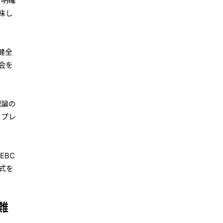
り明確
味し
健全
会を
理論の
スプレ
EBC
式を
難