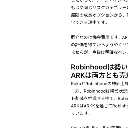
したがって、アーク・インベス
もはや同じリスクカテゴリー
無限の成長オプションから、
化できる理由です。
厄介なのは機会費用です。AR
の評価を得てからようやくリ
ませんが、今後は明確なベン
Robinhood
ARKは両方とも
RokuとRobinhoodの
一方、Robinhoodは経
ト削減を推進する中で、Rob
ARKはARKKを通じてRobi
ています。