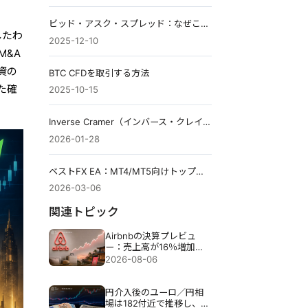
ビッド・アスク・スプレッド：なぜこれがすべてのトレーダーにとって重要なのか
したわ
2025-12-10
M&A
資の
BTC CFDを取引する方法
た確
2025-10-15
Inverse Cramer（インバース・クレイマー）とは：トレーダーガイド
2026-01-28
ベストFX EA：MT4/MT5向けトップピック（2026年）
2026-03-06
関連トピック
Airbnbの決算プレビュ
ー：売上高が16％増加し
ても、Airbnbの株価が下
2026-08-06
落する可能性がある理由
円介入後のユーロ／円相
場は182付近で推移し、円