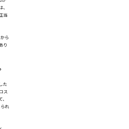
uが
は、
正当
部から
あり
。
した
コス
て、
じられ