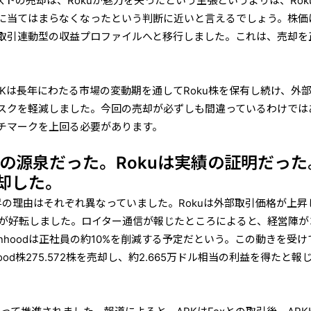
トの売却は、Rokuが魅力を失ったという主張というよりは、Rok
に当てはまらなくなったという判断に近いと言えるでしょう。株価
取引連動型の収益プロファイルへと移行しました。これは、売却を
Kは長年にわたる市場の変動期を通してRoku株を保有し続け、外
スクを軽減しました。今回の売却が必ずしも間違っているわけでは
チマークを上回る必要があります。
は勢いの源泉だった。Rokuは実績の証明だった
売却した。
株価上昇の理由はそれぞれ異なっていました。Rokuは外部取引価格が上昇
営状況が好転しました。ロイター通信が報じたところによると、経営陣が
inhoodは正社員の約10%を削減する予定だという。この動きを受け
nhood株275.572株を売却し、約2.665万ドル相当の利益を得たと報