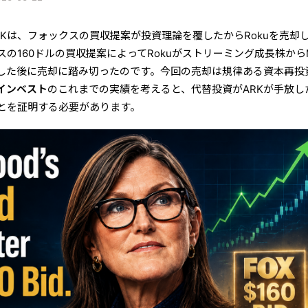
Kは、フォックスの買収提案が投資理論を覆したからRokuを売却
の160ドルの買収提案によってRokuがストリーミング成長株から
した後に売却に踏み切ったのです。今回の売却は規律ある資本再投
インベスト
のこれまでの実績を考えると、代替投資がARKが手放し
とを証明する必要があります。