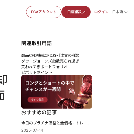
FCAアカウント
口座開設
ログイン
日本語
関連取引用語
商品CFD
株式CFD
取引注文の種類
ダウ・ジョーンズ指数
売られ過ぎ
買われすぎ
ポートフォリオ
ピボットポイント
却
面
おすすめの記事
今日のプラチナ価格と金価格：トレーダーの分析
2025-07-14