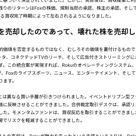
に基づいて決定されていました。しかし、発表後は、買収提案と利
残りのリターンはFoxの株価、規制当局の承認、株主の承認、そし
ている買収完了時期によって左右されるようになりました。
媒を売却したのであって、壊れた株を売却
戦略的価値を否定するものではなく、むしろその価値を裏付けるもので
データ、コネクテッドTVのリーチ、そして広告付きストリーミングに
す。この統合案が実現すれば、Rokuのオペレーティングシステム
データが、Foxのライブスポーツ、ニュース、エンターテイメント、そしてT
ります。
とは異なる買い手層が引きつけられました。イベントドリブン型フ
格に反映させることができました。合併裁定取引デスクは、承認リ
した。モメンタムファンドは、買収反応を取引することができまし
場でリスクを軽減することができました。