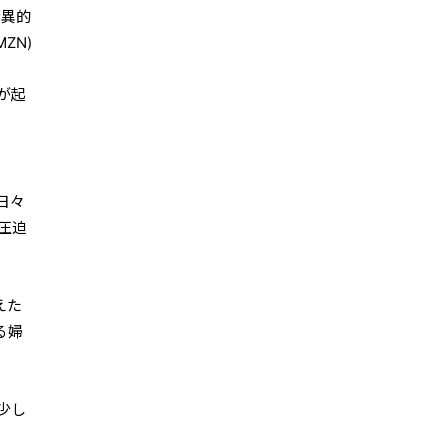
驚異的
ZN)
、
が起
日々
圧迫
えた
る婦
少し