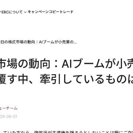
ー
キャンペーン
コピートレード
EBCについて
今日の株式市場の動向：AIブームが小売業の低迷を覆す中、牽引しているものは何か？
市場の動向：AIブームが小
覆す中、牽引しているもの
ューチーム
26-06-01
していた方なら、強気派が主導権を譲ろうとしないことは既にご存