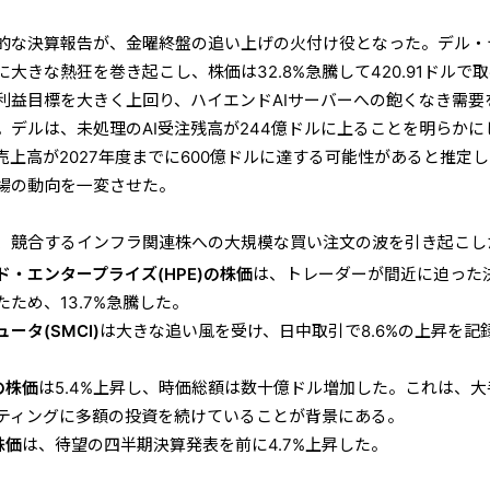
的な決算報告が、金曜終盤の追い上げの火付け役となった。デル・
体に大きな熱狂を巻き起こし、株価は32.8%急騰して420.91ドルで
利益目標を大きく上回り、ハイエンドAIサーバーへの飽くなき需要
。デルは、未処理のAI受注残高が244億ドルに上ることを明らかに
上高が2027年度までに600億ドルに達する可能性があると推定
場の動向を一変させた。
、競合するインフラ関連株への大規模な買い注文の波を引き起こし
・エンタープライズ(HPE)の株価
は、トレーダーが間近に迫った
ため、13.7%急騰した。
タ(SMCI)
は大きな追い風を受け、日中取引で8.6%の上昇を記
の株価
は5.4%上昇し、時価総額は数十億ドル増加した。これは、大
ティングに多額の投資を続けていることが背景にある。
株価
は、待望の四半期決算発表を前に4.7%上昇した。