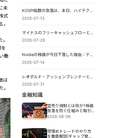
に未
KOSPI指数の急落は、本日、ハイテク株の売り浴びせと世界的なパニックの中で発生した。
株式
2026-07-13
る。
マイナスのフリーキャッシュフローとは：なぜ「収益性の高い」企業は危険な投資対象になり得るのか
た。
2026-07-28
場を
Nvidiaの株価が今日下落した理由：テクノロジー大手各社が一息つく中での下落要因。
い働
2026-07-14
レオポルド・アッシェンブレンナーとは何者なのか？そして、彼のAIヘッジファンドはなぜ67%もの損失を出したのか？
価は
2026-07-31
た。
金融知識
空売り規制とは何か?株価
急落を防ぐ仕組みと取引
時の注意点
2026-08-08
窓埋めトレードのやり方
を徹底解説|ギャップ発生