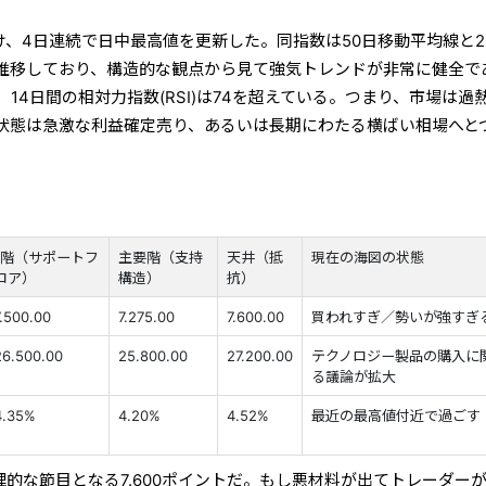
06で引け、4日連続で日中最高値を更新した。同指数は50日移動平均線と2
推移しており、構造的な観点から見て強気トレンドが非常に健全で
14日間の相対力指数(RSI)は74を超えている。つまり、市場は過
状態は急激な利益確定売り、あるいは長期にわたる横ばい相場へと
1階（サポートフ
主要階（支持
天井（抵
現在の海図の状態
ロア）
構造）
抗）
7.500.00
7.275.00
7.600.00
買われすぎ／勢いが強すぎ
26.500.00
25.800.00
27.200.00
テクノロジー製品の購入に
る議論が拡大
4.35%
4.20%
4.52%
最近の最高値付近で過ごす
心理的な節目となる7.600ポイントだ。もし悪材料が出てトレーダー