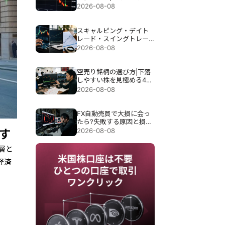
後の値動きを狙う分析方
2026-08-08
法
スキャルピング・デイト
レード・スイングトレー
ド|利益機会・リスク・必
2026-08-08
要時間を比較解説
空売り銘柄の選び方|下落
しやすい株を見極める4つ
の分析ポイント
2026-08-08
FX自動売買で大損に会っ
たら?失敗する原因と損失
を防ぐための対策を解説
2026-08-08
す
層と
経済