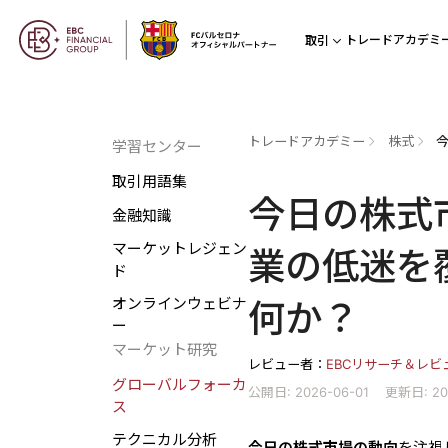
トレードアカデミ
取引
トレードアカデミー
株式
学習センター
取引用語集
今日の株式
金融知識
マーケットレジェン
業の低迷を
ド
オンラインウェビナ
何か？
ー
マーケット研究
レビュー者：
EBCリサーチ＆レビ
グローバルフォーカ
公開日: 2026-06-01
更新日: 20
ス
テクニカル分析
今日の株式市場の動向
を注視