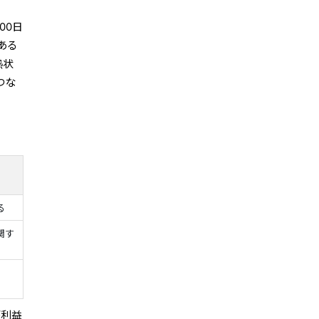
00日
ある
熱状
つな
る
関す
が利益