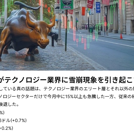
ムがテクノロジー業界に雪崩現象を引き起こ
している真の話題は、テクノロジー業界のエリート層とそれ以外の
ノロジーセクターだけで今月中に15%以上も急騰した一方、従来の
後退した。
%)
ドル(+0.7%)
0.2%)