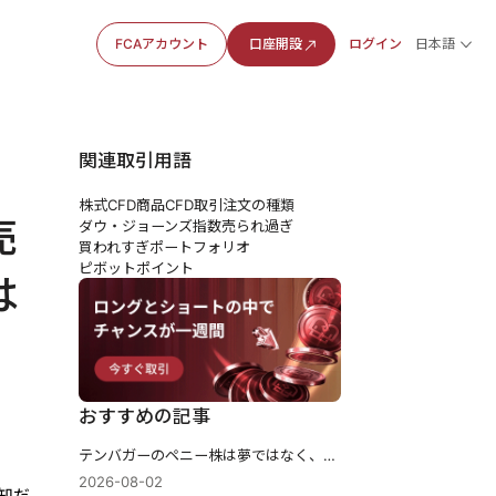
FCAアカウント
口座開設
ログイン
日本語
関連取引用語
株式CFD
商品CFD
取引注文の種類
売
ダウ・ジョーンズ指数
売られ過ぎ
買われすぎ
ポートフォリオ
ピボットポイント
は
おすすめの記事
テンバガーのペニー株は夢ではなく、成長市場と企業力を見極める投資
2026-08-02
知だ