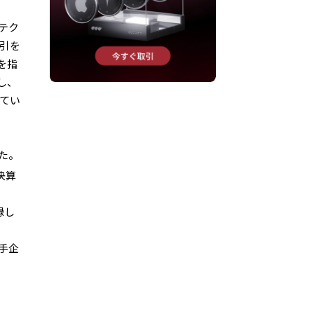
テク
取引を
を指
し、
してい
た。
決算
録し
手企