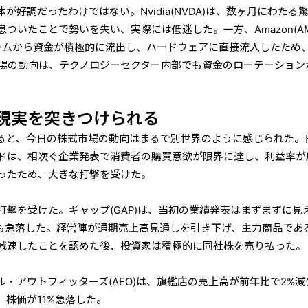
好調だったわけではない。Nvidia(NVDA)は、数ヶ月にわたる
ついたことで勢いを失い、実際には低迷した。一方、Amazon(AM
ームから資金が積極的に流出し、ハードウェアに直接流入したため
式市場の動向は、テクノロジーセクター内部でも資金のローテーション
現実を突きつけられる
ると、今日の株式市場の動向はまるで別世界のように感じられた。
ドは、相次ぐ企業発表で消費者の購買意欲が限界に達し、利益率が
ったため、大きな打撃を受けた。
撃を受けた。ギャップ(GAP)は、当初の業績発表はまずまずに見
%も急落した。経営陣が通期売上高見通しを引き下げ、主力商品であ
減速したことを認めた後、投資家は積極的に同社株を売り払った。
・アウトフィッターズ(AEO)は、旗艦店の売上高が前年比で2%減
株価が11%急落した。