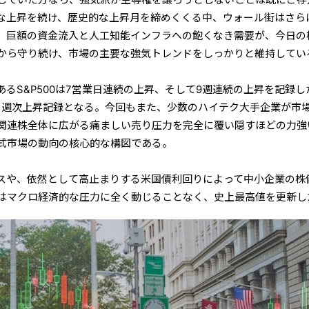
な上昇を続け、歴史的な上昇月を締めくくる中、ウォール街はさら
。巨額の資金流入と人工知能インフラへの飽くなき需要が、今日の
から守り続け、市場の主要な強気トレンドをしっかりと維持してい
るS&P500は7営業日連続の上昇、そして9週連続の上昇を記録し
長の週次上昇記録となる。今回もまた、少数のハイテク大手企業が市
関連株全体に広がる痛ましい売り圧力を完全に覆い隠すほどの力強
式市場の動向の核心的な構図である。
スや、依然として高止まりする米国債利回りによって中小企業の株
はマクロ経済的な圧力に全く動じることなく、史上最高値を更新し