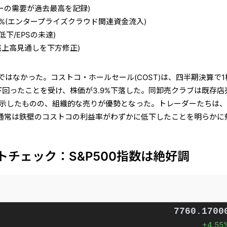
ーバーの需要が過去最高を記録)
4%(エンタープライズクラウド関連資金流入)
低下/EPSの未達)
期売上高見通しを下方修正)
はなかった。コストコ・ホールセール(COST)は、四半期決算で1
下回ったことを受け、株価が3.9%下落した。同卸売クラブは既存店
びを示したものの、組織的な売りが優勢となった。トレーダーたちは
通常は鉄壁のコストコの利益率がわずかに低下したことを明らかに
チェック：S&P500指数は絶好調
7760.1700
+4.55