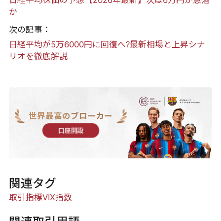
日経平均株価の予想【2026年最新】次は6万円か急落
か
次の記事：
日経平均が5万6000円に回復へ?最新相場と上昇シナ
リオを徹底解説
世界最高のブローカー
口座開設
関連タグ
取引指標
VIX指数