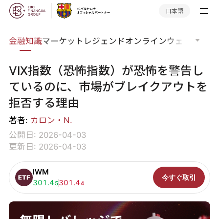
日本語
語集
金融知識
マーケットレジェンド
オンラインウェビナー
グ
VIX指数（恐怖指数）が恐怖を警告し
ているのに、市場がブレイクアウトを
拒否する理由
著者:
カロン・N.
公開日: 2026-04-03
更新日: 2026-04-03
IWM
今すぐ取引
買い:
301.4
売り:
301.4
5
4