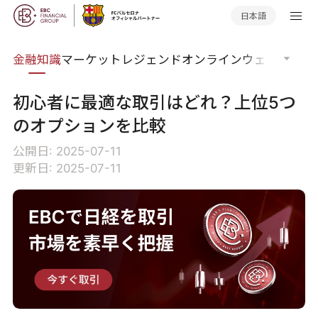
日本語
語集
金融知識
マーケットレジェンド
オンラインウェビナー
グ
初心者に最適な取引はどれ？上位5つ
のオプションを比較
公開日: 2025-07-11
更新日: 2025-07-11