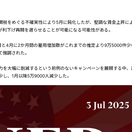
関税をめぐる不確実性により5月に鈍化したが、堅調な賃金上昇に
Bが利下げ再開を遅らせることが可能になる可能性がある。
と4月に2か月間の雇用増加数がこれまでの推定より9万5000件少
て強調された。
力を大幅に削減するという前例のないキャンペーンを展開する中、
少し、1月以降5万9000人減少した。