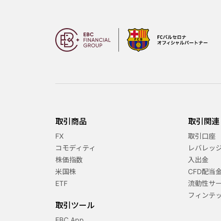
取引商品
取引関連
FX
取引口座
コモディティ
レバレッ
株価指数
入出金
米国株
CFD配当
ETF
流動性サ
フィンテ
取引ツール
EBC App