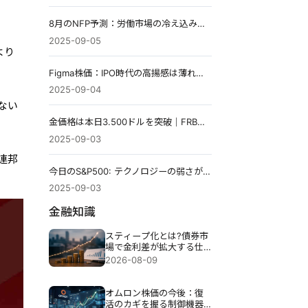
8月のNFP予測：労働市場の冷え込みの兆候か？
2025-09-05
より
Figma株価：IPO時代の高揚感は薄れつつあるのか？
2025-09-04
ない
金価格は本日3.500ドルを突破｜FRBの利下げ観測の中、
2025-09-03
連邦
今日のS&P500: テクノロジーの弱さが下落の要因か?
2025-09-03
金融知識
スティープ化とは?債券市
場で金利差が拡大する仕
組みと投資への影響を解
2026-08-09
説
オムロン株価の今後：復
活のカギを握る制御機器