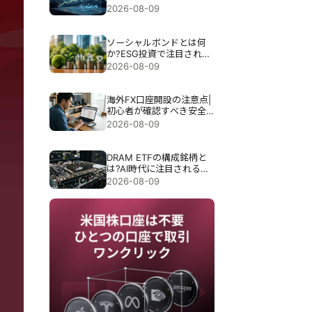
事業と収益改善の行方
2026-08-09
ソーシャルボンドとは何
か?ESG投資で注目される
社会貢献型債券の特徴を
2026-08-09
初心者向けに解説
海外FX口座開設の注意点|
初心者が確認すべき安全
な業者選びとリスク管理
2026-08-09
DRAM ETFの構成銘柄と
は?AI時代に注目されるメ
モリー半導体投資を初心
2026-08-09
者向けに解説