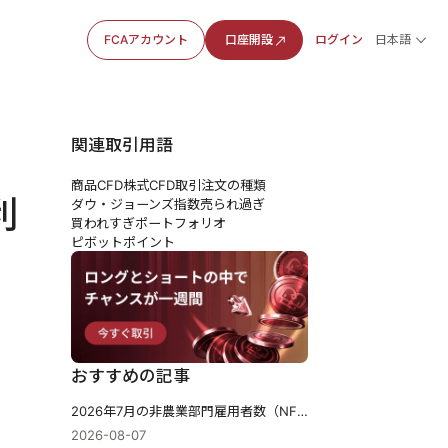
FCAアカウント
口座開設
ログイン
日本語
関連取引用語
商品CFD
株式CFD
取引注文の種類
利
ダウ・ジョーンズ指数
売られ過ぎ
買われすぎ
ポートフォリオ
ピボットポイント
おすすめの記事
2026年7月の非農業部門雇用者数（NFP） - 前回：5万7千人 予測：8万3千人
2026-08-07