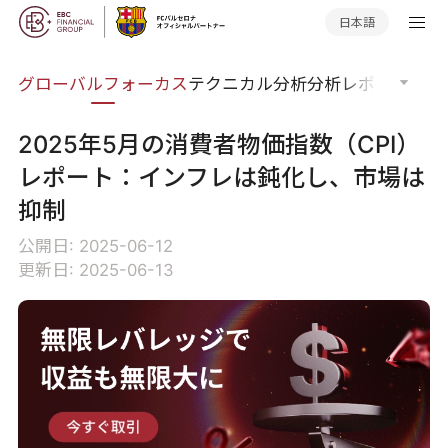
日本語
ナー
グローバルフォーカス
テクニカル分析
分析レポート
マー
2025年5月の消費者物価指数（CPI）
レポート：インフレは鈍化し、市場は
抑制
公開日: 2025-06-12
更新日: 2025-06-13