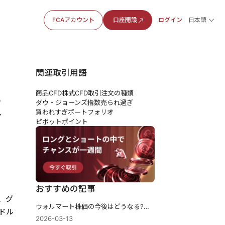
FCAアカウント
口座開設
ログイン
日本語
関連取引用語
商品CFD
株式CFD
取引注文の種類
収
ダウ・ジョーンズ指数
売られ過ぎ
買われすぎ
ポートフォリオ
ピボットポイント
おすすめの記事
、グ
ウォルマート株価の今後はどうなる?最新業績とアナリスト予想から将来性を徹底分析
億ドル
2026-03-13