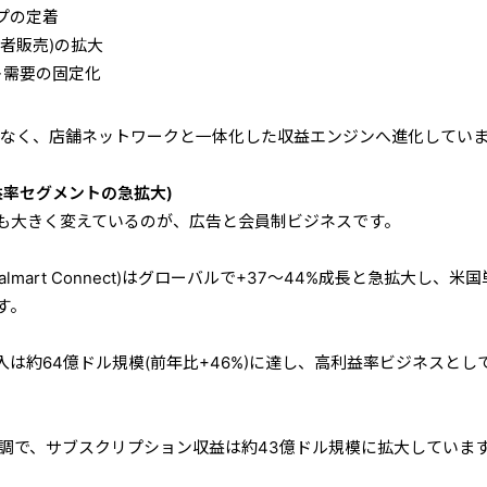
プの定着
者販売)の拡大
ート需要の固定化
はなく、店舗ネットワークと一体化した収益エンジンへ進化してい
益率セグメントの急拡大)
も大きく変えているのが、広告と会員制ビジネスです。
mart Connect)はグローバルで+37〜44%成長と急拡大し、米
す。
は約64億ドル規模(前年比+46%)に達し、高利益率ビジネスとし
+)も堅調で、サブスクリプション収益は約43億ドル規模に拡大していま