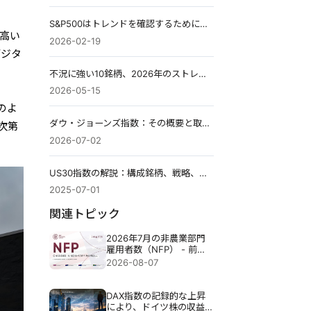
S&P500はトレンドを確認するために決算発表を待っている
と高い
2026-02-19
デジタ
不況に強い10銘柄、2026年のストレステストに合格したもの
2026-05-15
のよ
ダウ・ジョーンズ指数：その概要と取引方法
次第
2026-07-02
US30指数の解説：構成銘柄、戦略、取引方法
2025-07-01
関連トピック
2026年7月の非農業部門
雇用者数（NFP） - 前
回：5万7千人 予測：8万
2026-08-07
3千人
DAX指数の記録的な上昇
により、ドイツ株の収益