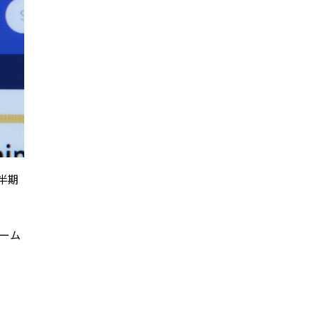
半期
ブーム