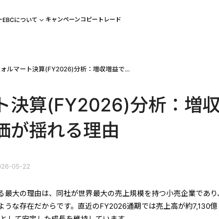
ー
キャンペーン
コピートレード
EBCについて
ウォルマート決算(FY2026)分析：増収増益でも株価が揺れる理由
決算(FY2026)分析：増
価が揺れる理由
26-05-22
る最大の理由は、同社が世界最大の売上規模を持つ小売企業であり
うな存在だからです。直近のFY2026通期では売上高が約7,130
依然として安定した成長を維持しています。