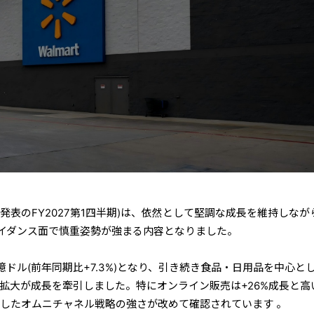
月発表のFY2027第1四半期)は、依然として堅調な成長を維持しなが
イダンス面で慎重姿勢が強まる内容となりました。
8億ドル(前年同期比+7.3%)となり、引き続き食品・日用品を中心と
の拡大が成長を牽引しました。特にオンライン販売は+26%成長と高
合したオムニチャネル戦略の強さが改めて確認されています 。