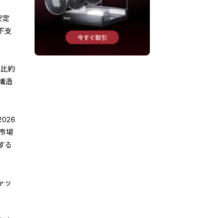
安定
下支
年比約
構造
026
、市場
する
ャッ