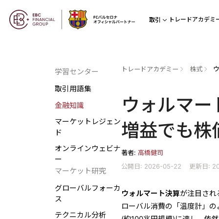
トレードアカデミ
取引
トレードアカデミー
株式
学習センター
取引用語集
ウォルマート
金融知識
マーケットレジェン
増益でも株
ド
オンラインウェビナ
著者:
高橋健司
ー
公開日: 2026-05-22
更新日: 20
マーケット研究
グローバルフォーカ
ウォルマート決算
が注目され
ス
ローバル消費の「温度計」のよ
テクニカル分析
(約100兆円規模)に達し、