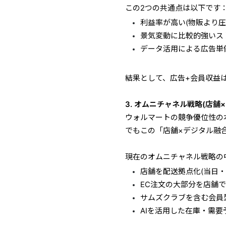
この2つの共通点は以下です
利益率が高い(物販より圧
景気変動に比較的強いス
データ活用による広告単
結果として、広告+会員収益
3. オムニチャネル戦略(店舗
ウォルマートの競争優位性の
でもこの「店舗×デジタル融
現在のオムニチャネル戦略の
店舗を配送拠点化(当日・
EC注文の大部分を店舗
サムズクラブを含む会員
AIを活用した在庫・需要