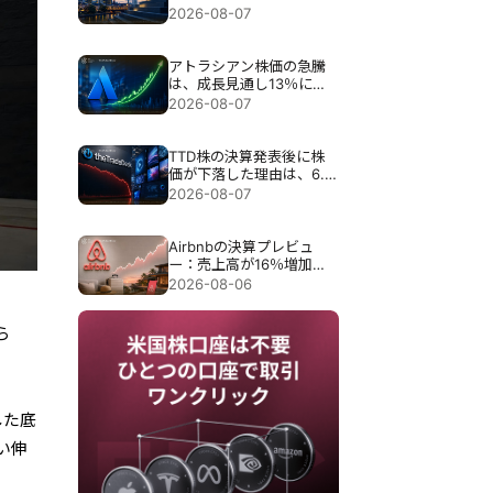
目標が引き上げられる
2026-08-07
アトラシアン株価の急騰
は、成長見通し13％にも
かかわらず35％急騰し
2026-08-07
た。
TTD株の決算発表後に株
価が下落した理由は、6.5
億ドル売上見通しで30％
2026-08-07
近く暴落したため。
Airbnbの決算プレビュ
ー：売上高が16％増加し
ても、Airbnbの株価が下
2026-08-06
落する可能性がある理由
ら
した底
い伸