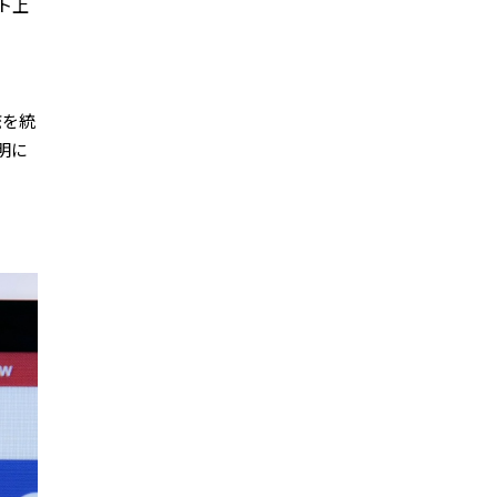
ト上
流を統
明に