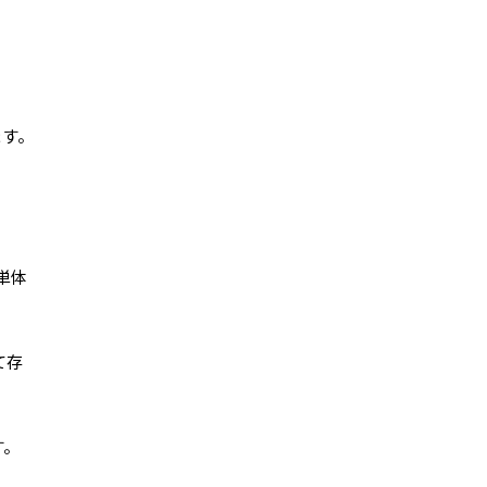
ます。
国単体
て存
す。