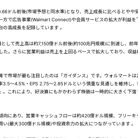
0.66ドル前後(市場予想と同水準)となり、売上成長に比べるとやや
で広告事業(Walmart Connect)や会員サービスの拡大が利益を
%台の高成長を記録しています 。
績として売上高は約7,150億ドル前後(約100兆円規模)に到達し、前
ました。さらに営業利益は売上を上回るペースで拡大しており、収益
算で市場が最も注目したのは「ガイダンス」です。ウォルマートは2
.5〜4.5%・EPS 2.75〜2.85ドルという慎重な見通しを維持し
した 。これにより、好決算にもかかわらず株価は一時的に大きく下落
傾向にあり、営業キャッシュフローは約420億ドル規模、フリーキ
い(最大300億ドル規模)や投資余力の拡大につながっています 。