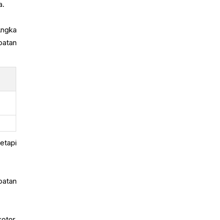
a.
Angka
patan
etapi
patan
otor,