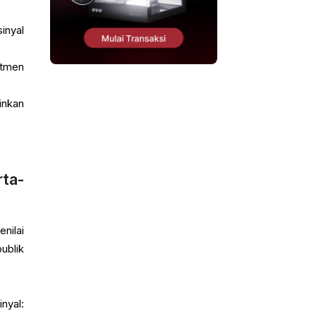
inyal
itmen
inkan
ta-
nilai
ublik
nyal: