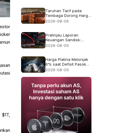
pendapatan rekor
$8.97B
Taruhan Tarif pada
Tembaga Dorong Harga
Tembaga ke Rekor
2026-08-06
$6.703
estor
icker
Pratinjau Laporan
Keuangan Sandisk:
namun
Apakah Pertumbuhan
2026-08-05
Pendapatan 4x Cukup
Setelah Kejatuhan 47%
pada Juli?
Harga Platina Melonjak
8% saat Defisit Pasokan
gasan
2026 Kembali Menjadi
2026-08-05
utasi
Sorotan
 $1T,
unkan