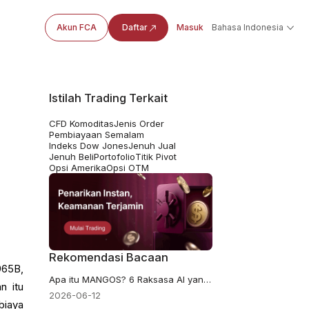
Akun FCA
Daftar
Masuk
Bahasa Indonesia
Istilah Trading Terkait
CFD Komoditas
Jenis Order
Pembiayaan Semalam
Indeks Dow Jones
Jenuh Jual
Jenuh Beli
Portofolio
Titik Pivot
Opsi Amerika
Opsi OTM
Rekomendasi Bacaan
965B,
Apa itu MANGOS? 6 Raksasa AI yang Mendefinisikan Ulang Perusahaan Teknologi Besar Setelah FAANG
n itu
2026-06-12
biaya