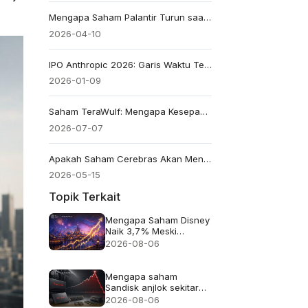
Mengapa Saham Palantir Turun saat Kekhawatiran terhadap Anthropic Menghantam Euforia AI
2026-04-10
IPO Anthropic 2026: Garis Waktu Terbaru, Valuasi, dan Risiko
2026-01-09
Saham TeraWulf: Mengapa Kesepakatan Anthropic senilai $19B Sebenarnya Tentang Daya
2026-07-07
Apakah Saham Cerebras Akan Menjadi Nvidia Berikutnya, atau Sudah Terlanjur Dinilai Sebelum Buktinya?
2026-05-15
Topik Terkait
Mengapa Saham Disney
Naik 3,7% Meski
Pendapatan Meleset
2026-08-06
Mengapa saham
Sandisk anjlok sekitar
13% meskipun
2026-08-06