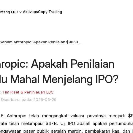
Aktivitas
Copy Trading
ntang EBC
Saham Anthropic: Apakah Penilaian $965B Terlalu Mahal Menjelang IPO?
opic: Apakah Penilaian
lu Mahal Menjelang IPO?
y:
Tim Riset & Peninjauan EBC
Diperbarui pada: 2026-05-29
5B Anthropic telah mengangkat valuasi privatnya menjadi $
ate telah melampaui $47B. Uji IPO adalah apakah pertumbuha
ngawasan pasar publik setelah margin, pembakaran kas, dan 