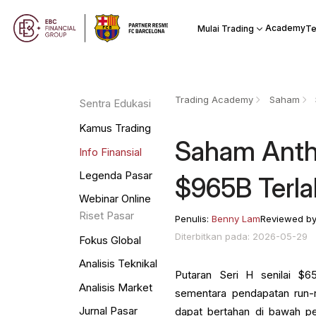
Academy
Mulai Trading
Te
Trading Academy
Saham
Sentra Edukasi
Kamus Trading
Saham Anthr
Info Finansial
Legenda Pasar
$965B Terla
Webinar Online
Riset Pasar
Penulis:
Benny Lam
Reviewed b
Diterbitkan pada: 2026-05-29
Fokus Global
Analisis Teknikal
Putaran Seri H senilai $6
Analisis Market
sementara pendapatan run-r
Jurnal Pasar
dapat bertahan di bawah pe