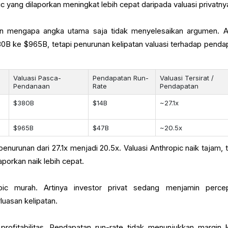
c yang dilaporkan meningkat lebih cepat daripada valuasi privatny
n mengapa angka utama saja tidak menyelesaikan argumen. 
80B ke $965B, tetapi penurunan kelipatan valuasi terhadap penda
Valuasi Pasca-
Pendapatan Run-
Valuasi Tersirat /
Pendanaan
Rate
Pendapatan
$380B
$14B
~27.1x
$965B
$47B
~20.5x
enurunan dari 27.1x menjadi 20.5x. Valuasi Anthropic naik tajam, t
porkan naik lebih cepat.
pic murah. Artinya investor privat sedang menjamin perce
uasan kelipatan.
 profitabilitas. Pendapatan run-rate tidak menunjukkan margin k