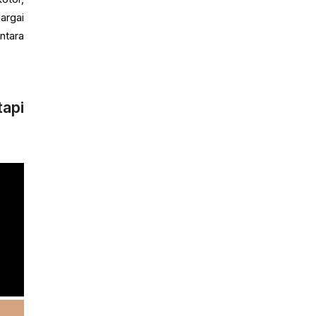
argai
ntara
tapi