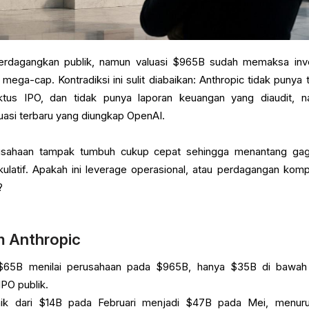
erdagangkan publik, namun valuasi $965B sudah memaksa inv
ega-cap. Kontradiksi ini sulit diabaikan: Anthropic tidak punya t
ektus IPO, dan tidak punya laporan keuangan yang diaudit, 
luasi terbaru yang diungkap OpenAI.
erusahaan tampak tumbuh cukup cepat sehingga menantang ga
kulatif. Apakah ini leverage operasional, atau perdagangan komp
?
m Anthropic
i $65B menilai perusahaan pada $965B, hanya $35B di bawah
PO publik.
aik dari $14B pada Februari menjadi $47B pada Mei, menur