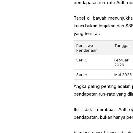
pendapatan run-rate Anthropi
Tabel di bawah menunjukka
kunci bukan lonjakan dari $3
yang tersirat.
Peristiwa
Tanggal
Pendanaan
Seri G
Februari
2026
Seri H
Mei 2026
Angka paling penting adalah p
pendapatan run-rate yang dila
Itu tidak membuat Anthro
pendapatan, bukan hanya perl
Variabel yang hilang adalah