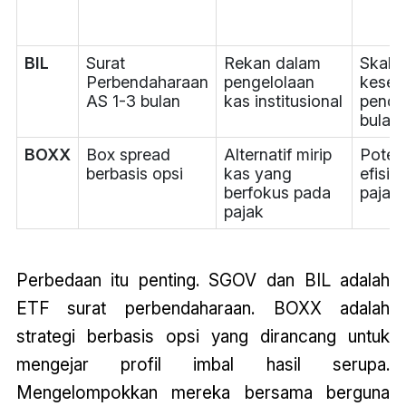
BIL
Surat
Rekan dalam
Skala,
Perbendaharaan
pengelolaan
kesed
AS 1-3 bulan
kas institusional
penda
bulan
BOXX
Box spread
Alternatif mirip
Poten
berbasis opsi
kas yang
efisie
berfokus pada
pajak
pajak
Perbedaan itu penting. SGOV dan BIL adalah
ETF surat perbendaharaan. BOXX adalah
strategi berbasis opsi yang dirancang untuk
mengejar profil imbal hasil serupa.
Mengelompokkan mereka bersama berguna