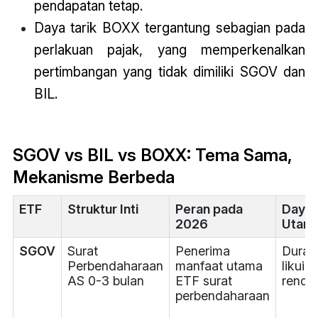
pendapatan tetap.
Daya tarik BOXX tergantung sebagian pada
perlakuan pajak, yang memperkenalkan
pertimbangan yang tidak dimiliki SGOV dan
BIL.
SGOV vs BIL vs BOXX: Tema Sama,
Mekanisme Berbeda
ETF
Struktur Inti
Peran pada
Daya 
2026
Utam
SGOV
Surat
Penerima
Durasi
Perbendaharaan
manfaat utama
likuid
AS 0-3 bulan
ETF surat
renda
perbendaharaan