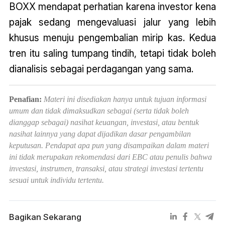
BOXX mendapat perhatian karena investor kena
pajak sedang mengevaluasi jalur yang lebih
khusus menuju pengembalian mirip kas. Kedua
tren itu saling tumpang tindih, tetapi tidak boleh
dianalisis sebagai perdagangan yang sama.
Penafian:
Materi ini disediakan hanya untuk tujuan informasi
umum dan tidak dimaksudkan sebagai (serta tidak boleh
dianggap sebagai) nasihat keuangan, investasi, atau bentuk
nasihat lainnya yang dapat dijadikan dasar pengambilan
keputusan. Pendapat apa pun yang disampaikan dalam materi
ini tidak merupakan rekomendasi dari EBC atau penulis bahwa
investasi, instrumen, transaksi, atau strategi investasi tertentu
sesuai untuk individu tertentu.
Bagikan Sekarang