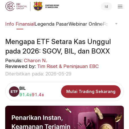
Id
ing
Info Finansial
Legenda Pasar
Webinar Online
Fokus Glob
Mengapa ETF Setara Kas Unggul
pada 2026: SGOV, BIL, dan BOXX
Penulis:
Charon N.
Reviewed by:
Tim Riset & Peninjauan EBC
Diterbitkan pada: 2026-05-29
BIL
Mulai Trading Sekarang
Beli:
91.4
Jual:
91.4
9
8