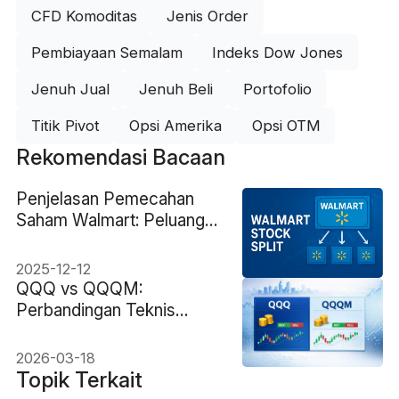
CFD Komoditas
Jenis Order
Pembiayaan Semalam
Indeks Dow Jones
Jenuh Jual
Jenuh Beli
Portofolio
Titik Pivot
Opsi Amerika
Opsi OTM
Rekomendasi Bacaan
Penjelasan Pemecahan
Saham Walmart: Peluang
atau Sekadar Isu?
2025-12-12
QQQ vs QQQM:
Perbandingan Teknis
Lengkap Mengenai Biaya,
Likuiditas, dan
2026-03-18
Pengembalian
Topik Terkait