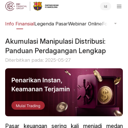
Id
ing
Info Finansial
Legenda Pasar
Webinar Online
Fokus Glob
Akumulasi Manipulasi Distribusi:
Panduan Perdagangan Lengkap
Diterbitkan pada: 2025-05-27
Pasar keuangan sering kali menjadi medan