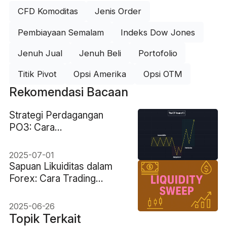
CFD Komoditas
Jenis Order
Pembiayaan Semalam
Indeks Dow Jones
Jenuh Jual
Jenuh Beli
Portofolio
Titik Pivot
Opsi Amerika
Opsi OTM
Rekomendasi Bacaan
Strategi Perdagangan
PO3: Cara
Mengidentifikasi
Manipulasi Pasar
2025-07-01
Sapuan Likuiditas dalam
Forex: Cara Trading
Jebakan
2025-06-26
Topik Terkait