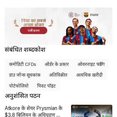
दुनिया का सबसे
अच्छा ब्रोकर
पंजीकरण
संबंधित शब्दकोश
कमोडिटी CFDs
ऑर्डर के प्रकार
ओवरनाइट फंडिंग
डाउ जोन्स सूचकांक
अतिविक्रीत
अत्यधिक खरीदी
पोर्टफोलियो
पिवट पॉइंट
अनुशंसित पठन
Atkore के शेयर Prysmian के
$3.8 बिलियन के अधिग्रहण की