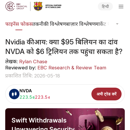
हिन्दी
र्स
फाइनेंस फोकस
तकनीकी विश्लेषण
बाज़ार विश्लेषण
मार्केट जर्नल
ट्रेडिंग
Nvidia की आय: क्या $95 बिलियन का दांव
NVDA को $6 ट्रिलियन तक पहुंचा सकता है?
लेखक:
Rylan Chase
Reviewed by:
EBC Research & Review Team
प्रकाशित तिथि: 2026-05-18
NVDA
अभी ट्रेड करें
खरीदें:
223.5
बेचें:
223.5
6
4