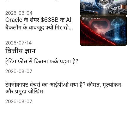
खबर पर उछल गए। Prysmian
असल में क्या खरीद रहा है?
2026-08-04
Oracle के शेयर $638B के AI
बैकलॉग के बावजूद क्यों गिर रहे
हैं?
2026-07-14
वित्तीय ज्ञान
ट्रेडिंग फीस से कितना फर्क पड़ता है?
2026-08-07
टेक्नोक्राफ्ट वेंचर्स का आईपीओ क्या है? कीमत, मूल्यांकन
और प्रमुख जोखिम
2026-08-07