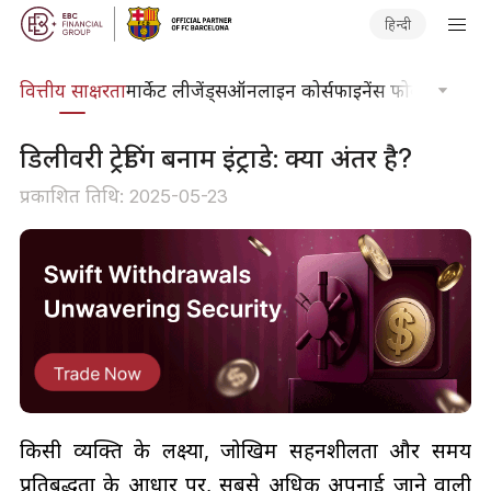
हिन्दी
दकोश
वित्तीय साक्षरता
मार्केट लीजेंड्स
ऑनलाइन कोर्स
फाइनेंस फोकस
तकनीकी
डिलीवरी ट्रेडिंग बनाम इंट्राडे: क्या अंतर है?
प्रकाशित तिथि: 2025-05-23
किसी व्यक्ति के लक्ष्यों, जोखिम सहनशीलता और समय
प्रतिबद्धता के आधार पर, सबसे अधिक अपनाई जाने वाली