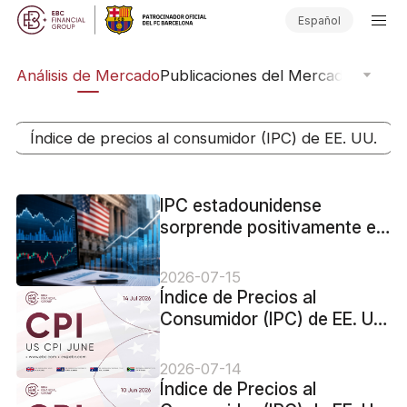
Español
ico
Análisis de Mercado
Publicaciones del Mercado
Softwar
Índice de precios al consumidor (IPC) de EE. UU.
IPC estadounidense
sorprende positivamente en
todas sus lecturas
2026-07-15
Índice de Precios al
Consumidor (IPC) de EE. UU.
para junio de 2026 -
Anterior: 4,2% Previsión:
2026-07-14
3,8%
Índice de Precios al