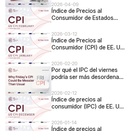
2026-04-09
Índice de Precios al
Consumidor de Estados
Unidos para febrero de
2026 - Anterior: 2.4%
2026-03-12
Previsión: 2.4%
Índice de Precios al
Consumidor (CPI) de EE. UU.
para enero de 2026 -
Anterior: 2.7% Previsión:
2026-02-20
2.5%
Por qué el IPC del viernes
podría ser más desordenado
de lo habitual
2026-02-12
Índice de precios al
consumidor (IPC) de EE. UU.
para diciembre de 2025 -
Anterior: 2,7 % Pronóstico:
2026-01-14
2,7 %
Índice de precios al