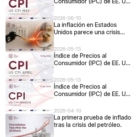
Consumidor (IPC) de EE. UU.
para mayo de 2026 -
Anterior: 3,8% Pronóstico:
2026-06-10
4,2%
La inflación en Estados
Unidos parece una crisis
petrolera
2026-05-13
Índice de Precios al
Consumidor (IPC) de EE. UU.
para abril de 2026 -
Anterior: 3,3% Previsión:
2026-05-13
3,7%
Índice de Precios al
Consumidor (IPC) de EE. UU.
para marzo de 2026 -
Anterior: 2,4% Pronóstico:
2026-04-10
3,3%
La primera prueba de inflado
tras la crisis del petróleo.