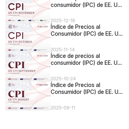
consumidor (IPC) de EE. UU.
para noviembre de 2025:
pronóstico: 3,1 %
2025-12-18
Índice de Precios al
Consumidor (IPC) de EE. UU.
para octubre de 2025 -
Anterior: 3% Previsión: 3,1%
2025-11-14
Índice de precios al
consumidor (IPC) de EE. UU.
para septiembre de 2025 -
Anterior: 2,9 % Pronóstico:
2025-10-24
3,1 %
Índice de Precios al
Consumidor (IPC) de EE. UU.
para agosto de 2025 -
Anterior: 2,7 % Pronóstico:
2025-09-11
2,9 %