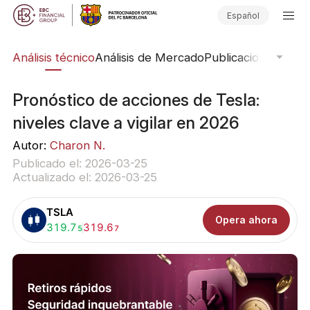
Español
bal
Análisis técnico
Análisis de Mercado
Publicaciones del 
Pronóstico de acciones de Tesla:
niveles clave a vigilar en 2026
Autor:
Charon N.
Publicado el: 2026-03-25
Actualizado el: 2026-03-25
TSLA
Opera ahora
Comprar:
319.7
Vender:
319.6
5
7