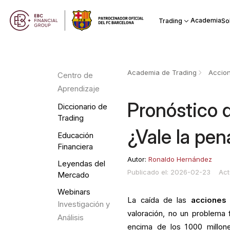
Academia
Trading
So
Academia de Trading
Accio
Centro de
Aprendizaje
Pronóstico 
Diccionario de
Trading
¿Vale la pe
Educación
Financiera
Autor:
Ronaldo Hernández
Leyendas del
Publicado el: 2026-02-23
Act
Mercado
Webinars
La caída de las
acciones
Investigación y
valoración, no un problema 
Análisis
encima de los 1 000 millon