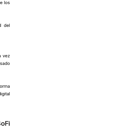
e los
d del
a vez
asado
forma
gital
SoFi