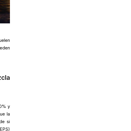
uelen
ueden
cla
30% y
ue la
de si
(EPS)