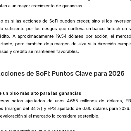
tan a un mayor crecimiento de ganancias.
o es si las acciones de SoFi pueden crecer, sino si los inversion
 suficiente por los riesgos que conlleva un banco fintech en r
édito. A aproximadamente 19.54 dólares por acción, el merca
tante, pero también deja margen de alza si la dirección cumpl
tasas y crédito se mantienen favorables.
Acciones de SoFi: Puntos Clave para 2026
e un piso más alto para las ganancias
resos netos ajustados de unos 4 655 millones de dólares, E
nes (margen del 34 %) y EPS ajustado de 0.60 dólares para 2026.
revaloración si el mercado lo considera sostenible.