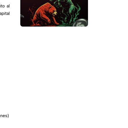
to al
pital
ones)