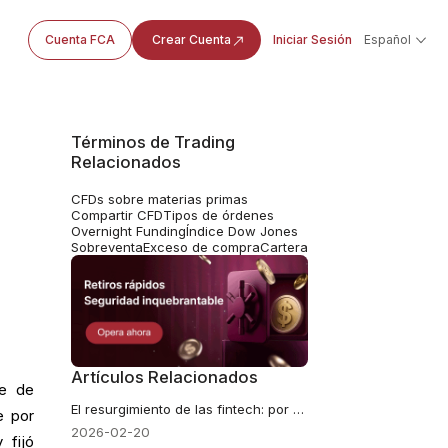
Cuenta FCA
Crear Cuenta
Iniciar Sesión
Español
Términos de Trading
Relacionados
CFDs sobre materias primas
Compartir CFD
Tipos de órdenes
Overnight Funding
Índice Dow Jones
Sobreventa
Exceso de compra
Cartera
Artículos Relacionados
te de
El resurgimiento de las fintech: por qué el dinero inteligente está apostando por estas tres acciones disruptivas
e por
2026-02-20
 fijó