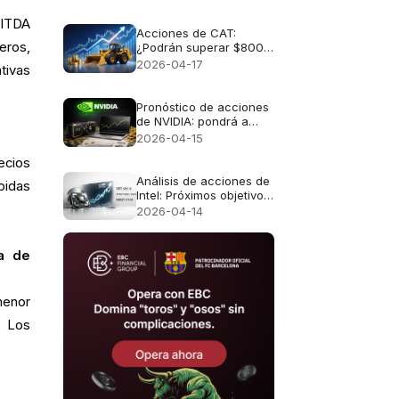
resultados
BITDA
Acciones de CAT:
eros,
¿Podrán superar $800
antes de la publicación
2026-04-17
tivas
de resultados?
Pronóstico de acciones
de NVIDIA: pondrá a
prueba el nivel de $190
2026-04-15
ecios
Análisis de acciones de
bidas
Intel: Próximos objetivos
de precio
2026-04-14
a de
menor
. Los