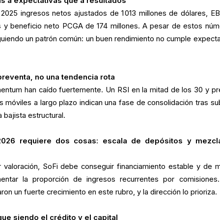
s a expectativas que a resultados
 2025 ingresos netos ajustados de 1 013 millones de dólares, E
s y beneficio neto PCGA de 174 millones. A pesar de estos núm
iguiendo un patrón común: un buen rendimiento no cumple expecta
reventa, no una tendencia rota
ntum han caído fuertemente. Un RSI en la mitad de los 30 y pr
 móviles a largo plazo indican una fase de consolidación tras su
 bajista estructural.
 2026 requiere dos cosas: escala de depósitos y mezcl
 valoración, SoFi debe conseguir financiamiento estable y de 
ntar la proporción de ingresos recurrentes por comisiones
on un fuerte crecimiento en este rubro, y la dirección lo prioriza.
gue siendo el crédito y el capital