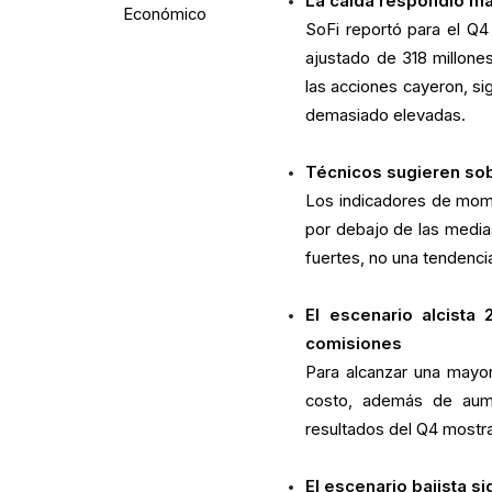
La caída respondió má
Económico
SoFi reportó para el Q4
ajustado de 318 millone
las acciones cayeron, s
demasiado elevadas.
Técnicos sugieren sob
Los indicadores de mome
por debajo de las medias
fuertes, no una tendencia
El escenario alcista
comisiones
Para alcanzar una mayor
costo, además de aume
resultados del Q4 mostrar
El escenario bajista si