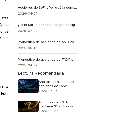
Acciones de SoFi: ¿Por qué la confianza prima sobre el crecimiento?
2026-04-27
istas
ápida
¿Es la SoFi Stock una compra inteligente en el mercado actual?
2025-07-22
do ya
e sus
Pronóstico de acciones de AMD 2025-2030: ¿Podrá superar a Nvidia?
2025-06-17
Pronóstico de acciones de TNXP para 2025: ¿Puede ofrecer grandes rendimientos?
2025-04-29
Lectura Recomendada
Análisis técnico de las
acciones de Ford:
BITDA
¿Podrá Ford superar los
2026-05-15
 Este
15 dólares?
Acciones de TSLA:
mantiene $375 tras la
publicación de
2026-04-27