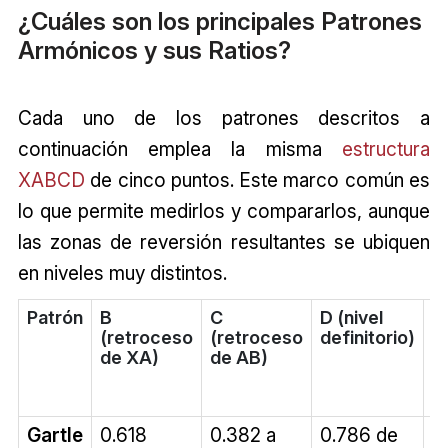
¿Cuáles son los principales Patrones
Armónicos y sus Ratios?
Cada uno de los patrones descritos a
continuación emplea la misma
estructura
XABCD
de cinco puntos. Este marco común es
lo que permite medirlos y compararlos, aunque
las zonas de reversión resultantes se ubiquen
en niveles muy distintos.
Patrón
B
C
D (nivel
C
(retroceso
(retroceso
definitorio)
re
de XA)
de AB)
al
t
p
Gartle
0.618
0.382 a
0.786 de
1