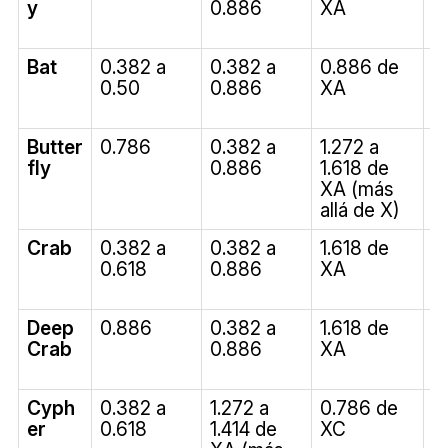
y
0.886
XA
1
d
Bat
0.382 a
0.382 a
0.886 de
1
0.50
0.886
XA
2
d
Butter
0.786
0.382 a
1.272 a
1
fly
0.886
1.618 de
2
XA (más
A
allá de X)
Crab
0.382 a
0.382 a
1.618 de
2
0.618
0.886
XA
3
d
Deep
0.886
0.382 a
1.618 de
2
Crab
0.886
XA
3
d
Cyph
0.382 a
1.272 a
0.786 de
N
er
0.618
1.414 de
XC
a