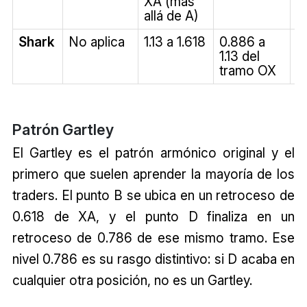
XA (más
allá de A)
Shark
No aplica
1.13 a 1.618
0.886 a
1
1.13 del
2
tramo OX
Patrón Gartley
El Gartley es el patrón armónico original y el
primero que suelen aprender la mayoría de los
traders. El punto B se ubica en un retroceso de
0.618 de XA, y el punto D finaliza en un
retroceso de 0.786 de ese mismo tramo. Ese
nivel 0.786 es su rasgo distintivo: si D acaba en
cualquier otra posición, no es un Gartley.