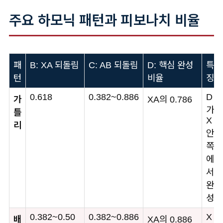
주요 하모닉 패턴과 피보나치 비율
패
B: XA 되돌림
C: AB 되돌림
D: 핵심 완성
특
턴
비율
징
0.618
0.382~0.886
D
가
XA의 0.786
가
틀
X
리
안
쪽
에
서
완
성
0.382~0.50
0.382~0.886
X
배
XA의 0.886