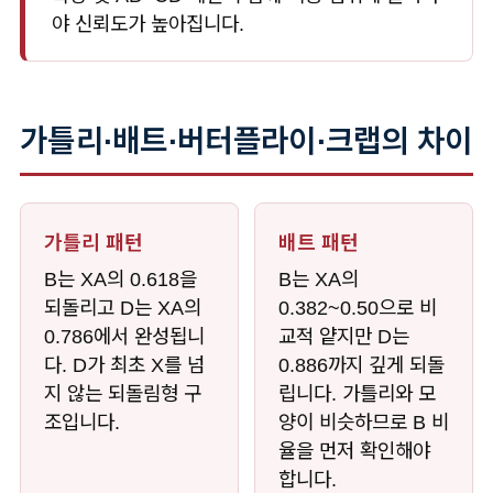
야 신뢰도가 높아집니다.
가틀리·배트·버터플라이·크랩의 차이
가틀리 패턴
배트 패턴
B는 XA의 0.618을
B는 XA의
되돌리고 D는 XA의
0.382~0.50으로 비
0.786에서 완성됩니
교적 얕지만 D는
다. D가 최초 X를 넘
0.886까지 깊게 되돌
지 않는 되돌림형 구
립니다. 가틀리와 모
조입니다.
양이 비슷하므로 B 비
율을 먼저 확인해야
합니다.