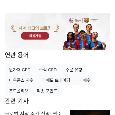
세계 최고의 브로커
회원가입
연관 용어
원자재 CFD
주식 CFD
주문 유형
다우존스 지수
과매도 트래이딩
과매수
포트폴리오
피벗 포인트
관련 기사
글로벌 시장 주간 전망: 연준