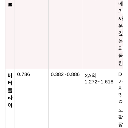
에
트
가
까
운
깊
은
되
돌
림
0.786
0.382~0.886
D
버
XA의
1.272~1.618
가
터
X
플
밖
라
으
이
로
확
장