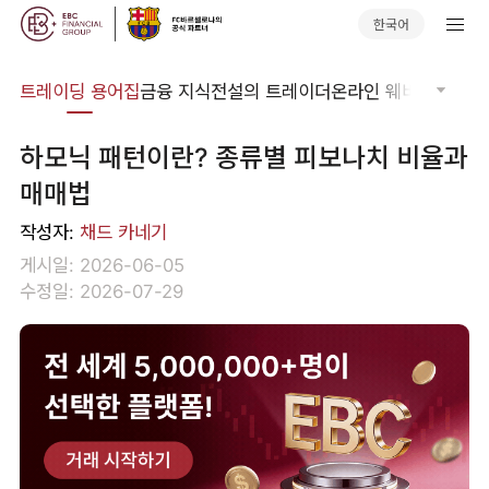
한국어
트레이딩 용어집
금융 지식
전설의 트레이더
온라인 웨비나
글로벌
하모닉 패턴이란? 종류별 피보나치 비율과
매매법
작성자:
채드 카네기
게시일: 2026-06-05
수정일: 2026-07-29