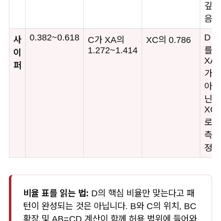
깊
음
0.382~0.618
D
사
C가 XA의
XC의 0.786
1.272~1.414
를
이
XA
퍼
가
아
닌
XC
로
측
정
비율 표를 읽는 법:
D의 핵심 비율만 맞는다고 패
턴이 완성되는 것은 아닙니다. B와 C의 위치, BC
확장 및 AB=CD 계산이 함께 허용 범위에 들어와