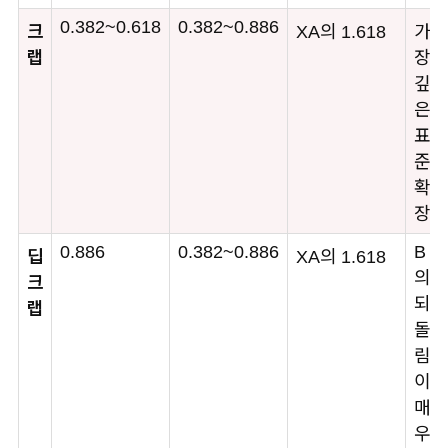
0.382~0.618
0.382~0.886
크
XA의 1.618
가
랩
장
깊
은
표
준
확
장
0.886
0.382~0.886
B
딥
XA의 1.618
의
크
되
랩
돌
림
이
매
우