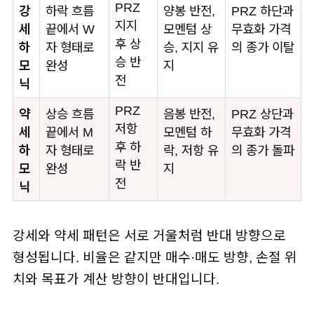
PRZ
강
하락 흐름
양봉 반전,
PRZ 하단과
지지
세
끝에서 W
모멘텀 상
무효화 가격
후 상
하
자 형태로
승, 지지 유
의 종가 이탈
승 반
모
완성
지
전
닉
PRZ
약
상승 흐름
음봉 반전,
PRZ 상단과
저항
세
끝에서 M
모멘텀 하
무효화 가격
후 하
하
자 형태로
락, 저항 유
의 종가 돌파
락 반
모
완성
지
전
닉
강세와 약세 패턴은 서로 거울처럼 반대 방향으로
형성됩니다. 비율은 같지만 매수·매도 방향, 손절 위
치와 목표가 계산 방향이 반대입니다.