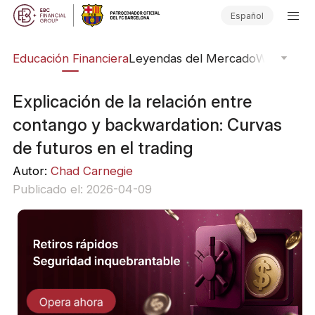
Español
ing
Educación Financiera
Leyendas del Mercado
Webinars
E
Explicación de la relación entre
contango y backwardation: Curvas
de futuros en el trading
Autor:
Chad Carnegie
Publicado el: 2026-04-09