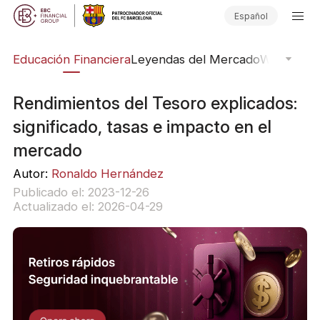
Español
ing
Educación Financiera
Leyendas del Mercado
Webinars
E
Rendimientos del Tesoro explicados:
significado, tasas e impacto en el
mercado
Autor:
Ronaldo Hernández
Publicado el: 2023-12-26
Actualizado el: 2026-04-29