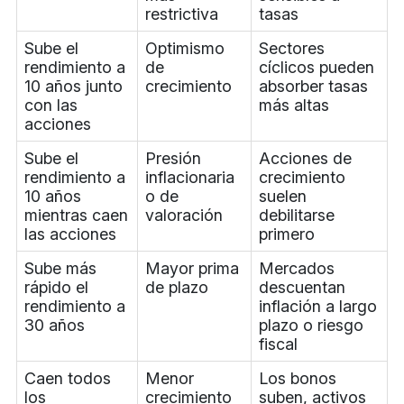
restrictiva
tasas
Sube el
Optimismo
Sectores
rendimiento a
de
cíclicos pueden
10 años junto
crecimiento
absorber tasas
con las
más altas
acciones
Sube el
Presión
Acciones de
rendimiento a
inflacionaria
crecimiento
10 años
o de
suelen
mientras caen
valoración
debilitarse
las acciones
primero
Sube más
Mayor prima
Mercados
rápido el
de plazo
descuentan
rendimiento a
inflación a largo
30 años
plazo o riesgo
fiscal
Caen todos
Menor
Los bonos
los
crecimiento
suben, activos