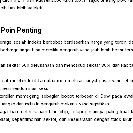
 turun 0.2%, dan Russell 2000 turun 0.6%. Tajuk tentang Dow t
ih luas lebih selektif.
Poin Penting
erage adalah indeks berbobot berdasarkan harga yang terdiri da
erharga tinggi bisa memiliki pengaruh yang jauh lebih besar ter
gan sekitar 500 perusahaan dan mencakup sekitar 80% dari kapital
pat melebih-lebihkan atau meremehkan sinyal pasar yang lebih
onen mendominasi sesi.
erpillar memegang sebagian bobot terbesar di Dow pada awa
uangan dan industri pengaruh mekanis yang signifikan.
gai barometer saham blue-chip, tetapi pesannya paling kuat k
 pasar, kepemimpinan sektor, dan keselarasan dengan tolok ukur