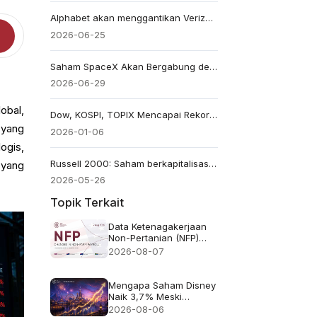
Alphabet akan menggantikan Verizon di Dow Jones, tetapi keraguan terkait AI membebani saham GOOGL
2026-06-25
Saham SpaceX Akan Bergabung dengan Nasdaq-100 pada 7 Juli: Perdagangan Indeks Kini Semakin Besar
2026-06-29
obal,
Dow, KOSPI, TOPIX Mencapai Rekor Tertinggi: Mengapa Pasar Saham Melonjak Sekarang?
 yang
2026-01-06
ogis,
Russell 2000: Saham berkapitalisasi kecil mencuri sorotan dalam 'Rotasi Besar' tahun 2026
 yang
2026-05-26
Topik Terkait
Data Ketenagakerjaan
Non-Pertanian (NFP)
untuk Juli 2026 -
2026-08-07
Sebelumnya: 57 ribu
Perkiraan: 83 ribu
Mengapa Saham Disney
Naik 3,7% Meski
Pendapatan Meleset
2026-08-06