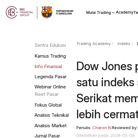
Academy
Mulai Trading
Te
Trading Academy
Indeks
Sentra Edukasi
Kamus Trading
Dow Jones 
Info Finansial
Legenda Pasar
satu indeks
Webinar Online
Serikat me
Riset Pasar
Fokus Global
lebih cerma
Analisis Teknikal
Analisis Market
Penulis:
Charon N.
Reviewed by
Diterbitkan pada: 2026-05-05
Jurnal Pasar