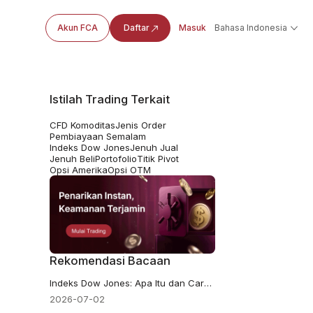
Akun FCA
Daftar
Masuk
Bahasa Indonesia
Istilah Trading Terkait
CFD Komoditas
Jenis Order
Pembiayaan Semalam
Indeks Dow Jones
Jenuh Jual
Jenuh Beli
Portofolio
Titik Pivot
Opsi Amerika
Opsi OTM
Rekomendasi Bacaan
Indeks Dow Jones: Apa Itu dan Cara Memperdagangkannya
2026-07-02