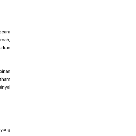
ecara
emah,
arkan
pinan
saham
inyal
 yang