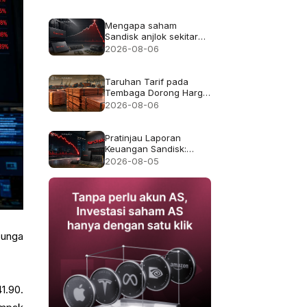
Mengapa saham
Sandisk anjlok sekitar
13% meskipun
2026-08-06
pendapatan rekor
$8.97B
Taruhan Tarif pada
Tembaga Dorong Harga
Tembaga ke Rekor
2026-08-06
$6.703
Pratinjau Laporan
Keuangan Sandisk:
Apakah Pertumbuhan
2026-08-05
Pendapatan 4x Cukup
Setelah Kejatuhan 47%
pada Juli?
bunga
1.90.