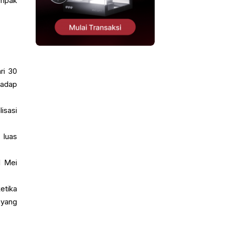
ampak
ri 30
hadap
isasi
 luas
l Mei
etika
 yang