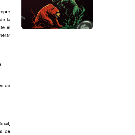
empre
de la
te el
nerar
?
en de
mail,
es de