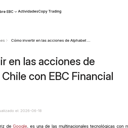
Actividades
Copy Trading
bre EBC
nes
Cómo invertir en las acciones de Alphabet en Chile con EBC Financial Group
r en las acciones de
 Chile con EBC Financial
ualizado el: 2026-06-18
triz de
Google
, es una de las multinacionales tecnológicas con 