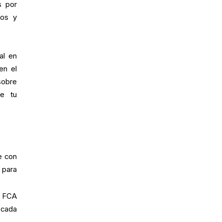
s por
dos y
al en
en el
sobre
te tu
e con
 para
a FCA
 cada