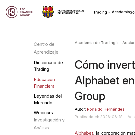
Academia
Trading
So
Academia de Trading
Accio
Centro de
Aprendizaje
Cómo inverti
Diccionario de
Trading
Alphabet en
Educación
Financiera
Group
Leyendas del
Mercado
Autor:
Ronaldo Hernández
Webinars
Publicado el: 2026-06-18
Act
Investigación y
Análisis
Alphabet
, la corporación ma