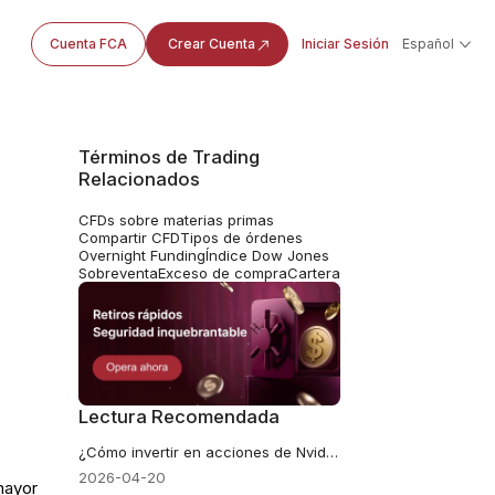
Cuenta FCA
Crear Cuenta
Iniciar Sesión
Español
Términos de Trading
Relacionados
CFDs sobre materias primas
Compartir CFD
Tipos de órdenes
Overnight Funding
Índice Dow Jones
Sobreventa
Exceso de compra
Cartera
Lectura Recomendada
¿Cómo invertir en acciones de Nvidia en Chile?
2026-04-20
mayor