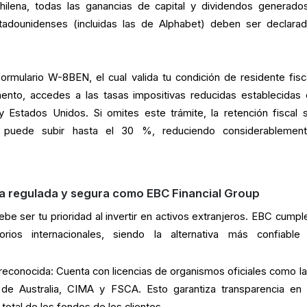
chilena, todas las ganancias de capital y dividendos generado
tadounidenses (incluidas las de Alphabet) deben ser declara
formulario W-8BEN, el cual valida tu condición de residente fisc
ento, accedes a las tasas impositivas reducidas establecidas 
 y Estados Unidos. Si omites este trámite, la retención fiscal 
s puede subir hasta el 30 %, reduciendo considerablemen
a regulada y segura como EBC Financial Group
ebe ser tu prioridad al invertir en activos extranjeros. EBC cumpl
rios internacionales, siendo la alternativa más confiable
 reconocida: Cuenta con licencias de organismos oficiales como l
de Australia, CIMA y FSCA. Esto garantiza transparencia en