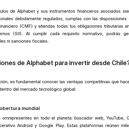
tulos de Alphabet y sus instrumentos financieros asociados si
acionales debidamente regulados, cumplas con las disposiciones 
nanciero (CMF) y atiendas todas tus obligaciones tributarias an
rnos (SII). Al cumplir cada requisito normativo, podrás ge
les ni sanciones fiscales.
iones de Alphabet para invertir desde Chile
ición, es fundamental conocer las ventajas competitivas que hac
dentro del mercado tecnológico global:
cobertura mundial
s omnipresentes en todo el planeta: buscador web, YouTube, G
erativo Android y Google Play. Estas plataformas reúnen mil