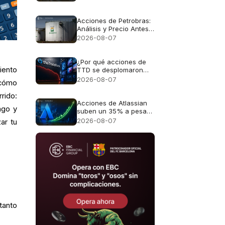
ganancias para las
acciones alemanas
Acciones de Petrobras:
Análisis y Precio Antes
del Reporte Financiero
2026-08-07
¿Por qué acciones de
iento
TTD se desplomaron
casi un 30%?
2026-08-07
 cómo
rrido:
Acciones de Atlassian
ago y
suben un 35% a pesar
de unas perspectivas
2026-08-07
ar tu
de crecimiento del 13%
tanto