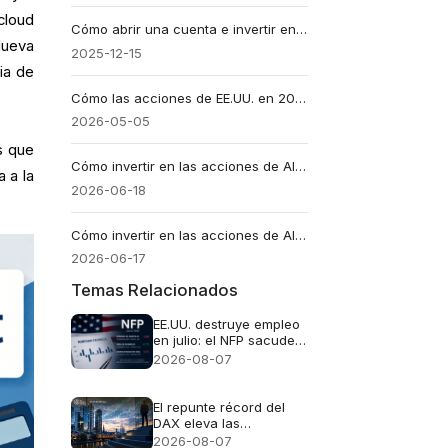
 cloud
Cómo abrir una cuenta e invertir en acciones de Estados Unidos en Chile
Nueva
2025-12-15
ia de
Cómo las acciones de EE.UU. en 2026 pueden cambiarte la jugada
2026-05-05
s que
Cómo invertir en las acciones de Alphabet en Argentina con EBC Financial Group
a a la
2026-06-18
Cómo invertir en las acciones de Alphabet en Perú con EBC Financial Group
2026-06-17
Temas Relacionados
EE.UU. destruye empleo
en julio: el NFP sacude
al dólar y dispara al oro
2026-08-07
El repunte récord del
DAX eleva las
expectativas de
2026-08-07