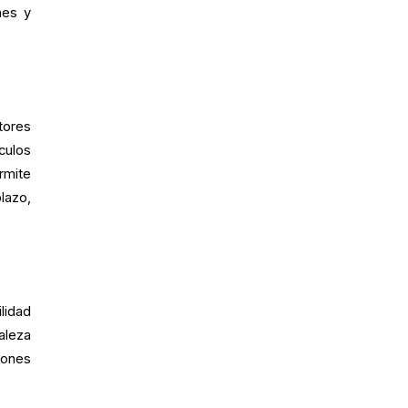
nes y
tores
culos
rmite
lazo,
lidad
aleza
iones