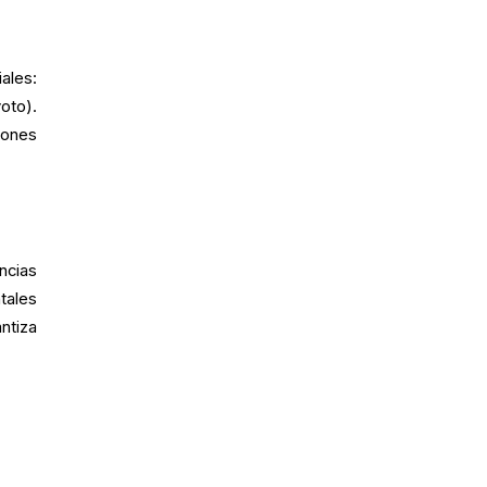
ales:
oto).
iones
ncias
tales
ntiza