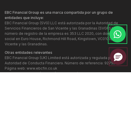
EBC Financial Group es una marca compartida por un grupo de
entidades que incluye:
EBC Financial Group (SVG) LLC está autorizada por la Autoridad de
Servicios Financieros de San Vicente y las Granadinas (SVGFSA), y el
número de registro de la empresa es 353 LLC 2020, con domicilio
social en Euro House, Richmond Hill Road, Kingstown, VC0100, San
Vicente y las Granadinas.
Otras entidades relevantes
EBC Financial Group (UK) Limited está autorizada y regulada por la
Autoridad de Conducta Financiera. Número de referencia: 927552.
Página web:
www.ebcfin.co.uk
EBC Financial Group (Cayman) Limited está autorizada y regulada por
la Autoridad Monetaria de las Islas Caimán (Número de referencia:
2038223). Página web:
www.ebcgroup.ky
EBC Financial (MU) Limited está licenciada y regulada por la Comisión
de Servicios Financieros de Mauricio (Número de referencia
GB24203273), con dirección registrada en el tercer piso, Standard
Chartered Tower, Cybercity, Ebene, 72201, República de Mauricio. El
sitio web de esta entidad se mantiene por separado.
EBC Financial Group (Comoros) Limited está autorizada por la
Autoridad de Finanzas Offshore de la Isla Autónoma de Anjouan, Unión
de las Comoras, con el número de referencia L 15637/EFGC, y con la