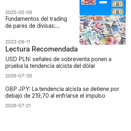
tipo de cambio este año
2025-05-09
Fundamentos del trading
de pares de divisas:
Cotizaciones, tipos y
ejemplos
2023-09-11
Lectura Recomendada
USD PLN: señales de sobreventa ponen a
prueba la tendencia alcista del dólar
2026-07-30
GBP JPY: La tendencia alcista se detiene por
debajo de 219,70 al enfriarse el impulso
2026-07-21