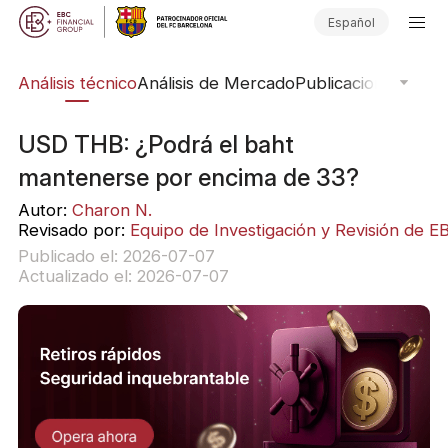
Español
bal
Análisis técnico
Análisis de Mercado
Publicaciones del 
USD THB: ¿Podrá el baht
mantenerse por encima de 33?
Autor:
Charon N.
Revisado por:
Equipo de Investigación y Revisión de E
Publicado el: 2026-07-07
Actualizado el: 2026-07-07