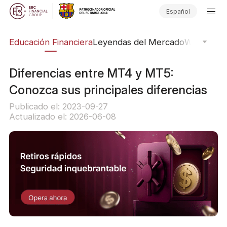
Español
ing
Educación Financiera
Leyendas del Mercado
Webinars
E
Diferencias entre MT4 y MT5:
Conozca sus principales diferencias
Publicado el: 2023-09-27
Actualizado el: 2026-06-08