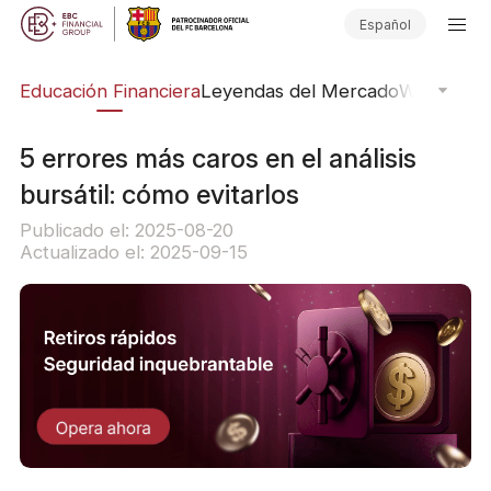
Español
ing
Educación Financiera
Leyendas del Mercado
Webinars
E
5 errores más caros en el análisis
bursátil: cómo evitarlos
Publicado el: 2025-08-20
Actualizado el: 2025-09-15