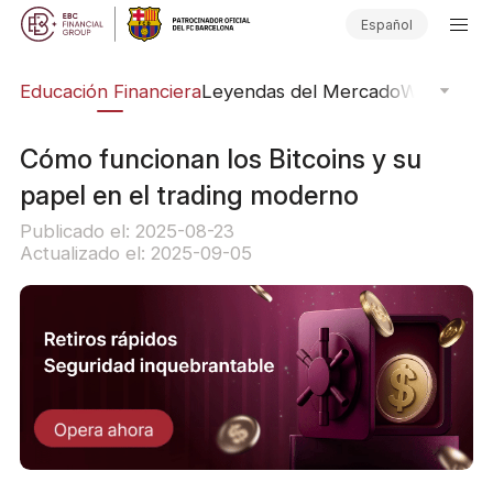
Español
ing
Educación Financiera
Leyendas del Mercado
Webinars
E
Cómo funcionan los Bitcoins y su
papel en el trading moderno
Publicado el: 2025-08-23
Actualizado el: 2025-09-05