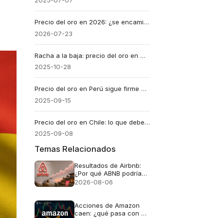
2025-07-07
Precio del oro en 2026: ¿se encamina hacia nuevos récords históricos?
2026-07-23
Racha a la baja: precio del oro en México acumula varios días de caída
2025-10-28
Precio del oro en Perú sigue firme en medio de tensiones globales
2025-09-15
Precio del oro en Chile: lo que debe saber ahora
2025-09-08
Temas Relacionados
Resultados de Airbnb:
¿Por qué ABNB podría
seguir cayendo incluso
2026-08-06
si los ingresos crecen
un 16%?
Acciones de Amazon
caen: ¿qué pasa con el