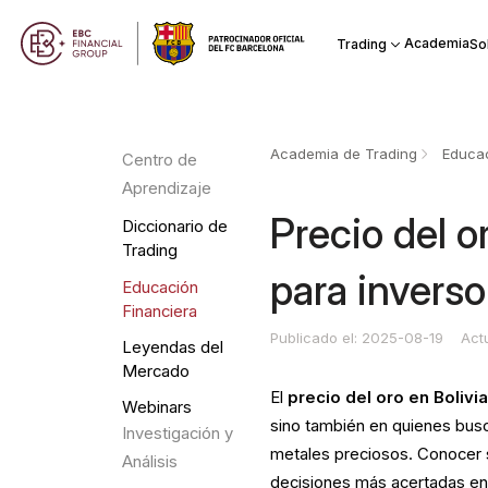
Academia
Trading
So
Academia de Trading
Educac
Centro de
Aprendizaje
Precio del o
Diccionario de
Trading
para inverso
Educación
Financiera
Publicado el: 2025-08-19
Act
Leyendas del
Mercado
El
precio del oro en Bolivi
Webinars
sino también en quienes busc
Investigación y
metales preciosos. Conocer s
Análisis
decisiones más acertadas en 