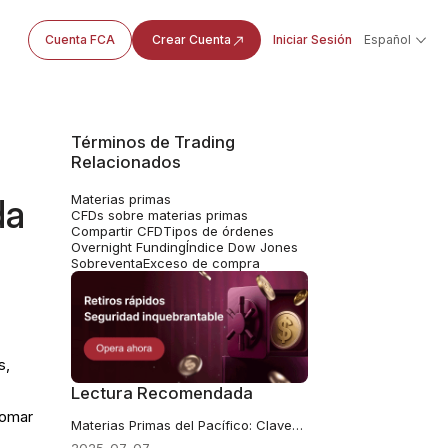
Cuenta FCA
Crear Cuenta
Iniciar Sesión
Español
Términos de Trading
Relacionados
Materias primas
da
CFDs sobre materias primas
Compartir CFD
Tipos de órdenes
Overnight Funding
Índice Dow Jones
Sobreventa
Exceso de compra
s,
Lectura Recomendada
tomar
Materias Primas del Pacífico: Claves para entender su importancia en la economía global