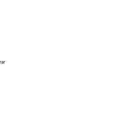
.
rar