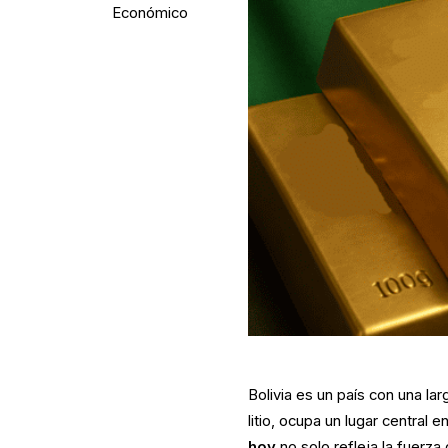
Económico
Bolivia es un país con una lar
litio, ocupa un lugar central 
hoy
no solo refleja la fuerza