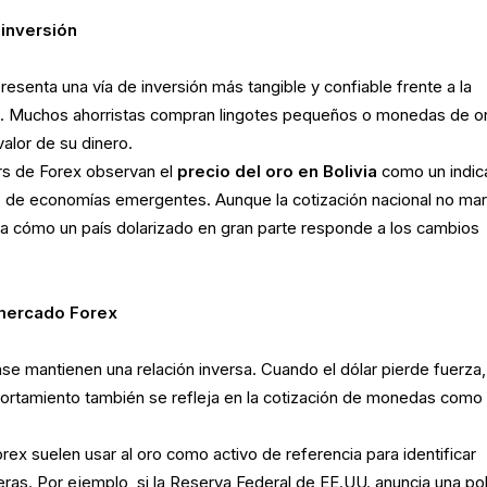
 inversión
presenta una vía de inversión más tangible y confiable frente a la
cal. Muchos ahorristas compran lingotes pequeños o monedas de o
alor de su dinero.
ers de Forex observan el
precio del oro en Bolivia
como un indic
o de economías emergentes. Aunque la cotización nacional no ma
leja cómo un país dolarizado en gran parte responde a los cambios
l mercado Forex
nse mantienen una relación inversa. Cuando el dólar pierde fuerza,
portamiento también se refleja en la cotización de monedas como 
ex suelen usar al oro como activo de referencia para identificar
teras. Por ejemplo, si la Reserva Federal de EE.UU. anuncia una pol