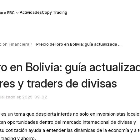
Actividades
Copy Trading
bre EBC
ión Financiera
Precio del oro en Bolivia: guía actualizada para inversores y traders de divisas
ro en Bolivia: guía actualiza
res y traders de divisas
ualizado el: 2025-09-02
a
es un tema que despierta interés no solo en inversionistas locale
an oportunidades dentro del mercado internacional de divisas y
u cotización ayuda a entender las dinámicas de la economía y a 
trading y ahorro.