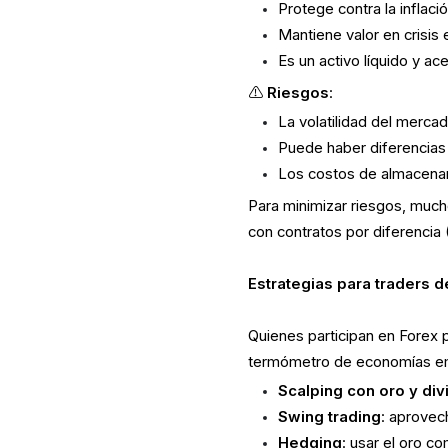
Protege contra la inflació
Mantiene valor en crisis
Es un activo líquido y a
⚠️
Riesgos
:
La volatilidad del merca
Puede haber diferencias
Los costos de almacenam
Para minimizar riesgos, much
con contratos por diferencia
Estrategias para traders d
Quienes participan en Forex
termómetro de economías em
Scalping con oro y div
Swing trading
: aprovec
Hedging
: usar el oro c