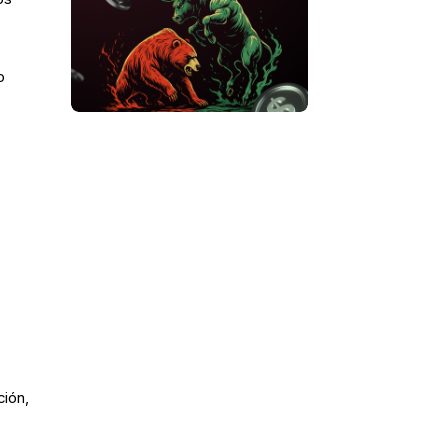
o
.
.
ción,