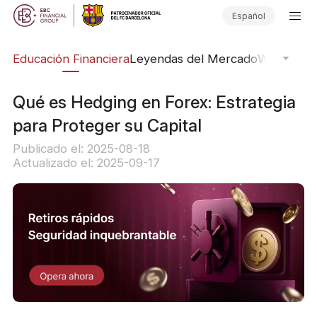
Español
ing
Educación Financiera
Leyendas del Mercado
Webinars
E
Qué es Hedging en Forex: Estrategia
para Proteger su Capital
Publicado el: 2025-08-18
Actualizado el: 2025-09-17