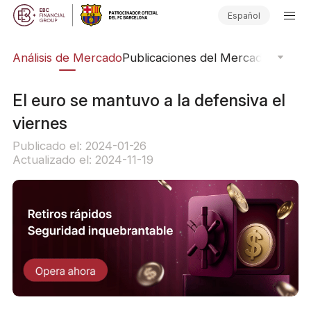
Español
ico
Análisis de Mercado
Publicaciones del Mercado
Softwar
El euro se mantuvo a la defensiva el
viernes
Publicado el: 2024-01-26
Actualizado el: 2024-11-19