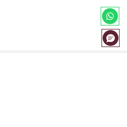
EBC Financial Group es una marca compartida por un grupo de
entidades que incluye:
EBC Financial Group (SVG) LLC está autorizada por la Autoridad de
Servicios Financieros de San Vicente y las Granadinas (SVGFSA), y el
número de registro de la empresa es 353 LLC 2020, con domicilio