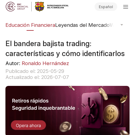
Español
ing
Educación Financiera
Leyendas del Mercado
Webinars
E
El bandera bajista trading:
características y cómo identificarlos
Autor:
Ronaldo Hernández
Publicado el: 2025-05-29
Actualizado el: 2026-07-07