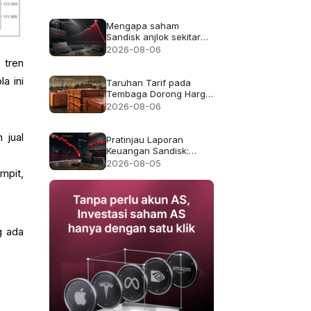
Mengapa saham
Sandisk anjlok sekitar
13% meskipun
2026-08-06
pendapatan rekor
 tren
$8.97B
a ini
Taruhan Tarif pada
Tembaga Dorong Harga
Tembaga ke Rekor
2026-08-06
$6.703
 jual
Pratinjau Laporan
Keuangan Sandisk:
Apakah Pertumbuhan
2026-08-05
mpit,
Pendapatan 4x Cukup
Setelah Kejatuhan 47%
pada Juli?
g ada