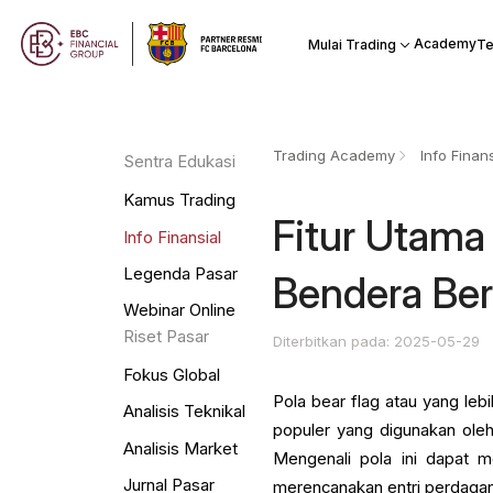
Academy
Mulai Trading
Te
Trading Academy
Info Finans
Sentra Edukasi
Kamus Trading
Fitur Utama
Info Finansial
Legenda Pasar
Bendera Be
Webinar Online
Riset Pasar
Diterbitkan pada: 2025-05-29
Fokus Global
Pola bear flag atau yang leb
Analisis Teknikal
populer yang digunakan oleh
Analisis Market
Mengenali pola ini dapat m
Jurnal Pasar
merencanakan entri perdagan