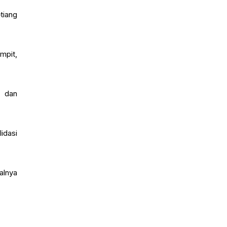
tiang
mpit,
 dan
idasi
alnya