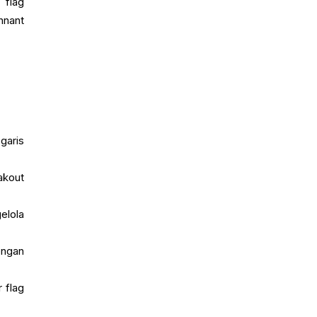
 flag
nnant
garis
akout
elola
engan
 flag