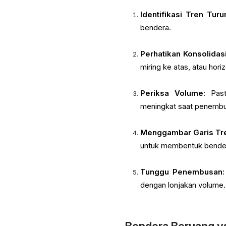
Identifikasi Tren Turu
bendera.
Perhatikan Konsolidasi
miring ke atas, atau hori
Periksa Volume:
Past
meningkat saat penemb
Menggambar Garis Tre
untuk membentuk bende
Tunggu Penembusan:
dengan lonjakan volume.
Bendera Beruang vs