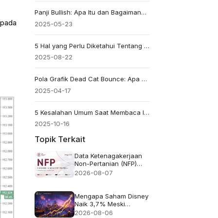
Panji Bullish: Apa Itu dan Bagaimana Itu Menandakan Kekuatan
 pada
2025-05-23
5 Hal yang Perlu Diketahui Tentang Pola Broadening Wedge
2025-08-22
Pola Grafik Dead Cat Bounce: Apa yang Harus Diketahui Para Trader
2025-04-17
5 Kesalahan Umum Saat Membaca Inducement dalam Trading
2025-10-16
Topik Terkait
Data Ketenagakerjaan
Non-Pertanian (NFP)
untuk Juli 2026 -
2026-08-07
Sebelumnya: 57 ribu
Perkiraan: 83 ribu
Mengapa Saham Disney
Naik 3,7% Meski
Pendapatan Meleset
2026-08-06