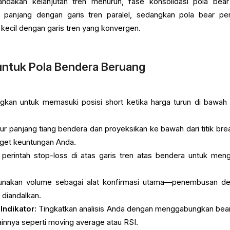
dakan kelanjutan tren menurun, fase konsolidasi pola bear
 panjang dengan garis tren paralel, sedangkan pola bear pe
kecil dengan garis tren yang konvergen.
untuk Pola Bendera Beruang
kan untuk memasuki posisi short ketika harga turun di bawah 
r panjang tiang bendera dan proyeksikan ke bawah dari titik bre
rget keuntungan Anda.
erintah stop-loss di atas garis tren atas bendera untuk meng
nakan volume sebagai alat konfirmasi utama—penembusan d
 diandalkan.
ndikator:
Tingkatkan analisis Anda dengan menggabungkan bear
lainnya seperti moving average atau RSI.