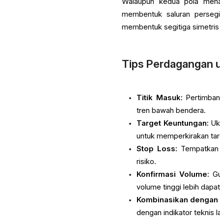
Walaupun kedua pola menan
membentuk saluran persegi
membentuk segitiga simetris 
Tips Perdagangan 
Titik Masuk:
Pertimbang
tren bawah bendera.
Target Keuntungan:
Uku
untuk memperkirakan ta
Stop Loss:
Tempatkan p
risiko.
Konfirmasi Volume:
Gu
volume tinggi lebih dapat
Kombinasikan dengan I
dengan indikator teknis 