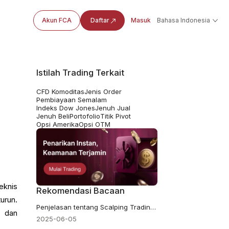
Akun FCA
Daftar
Masuk
Bahasa Indonesia
Istilah Trading Terkait
CFD Komoditas
Jenis Order
Pembiayaan Semalam
Indeks Dow Jones
Jenuh Jual
Jenuh Beli
Portofolio
Titik Pivot
Opsi Amerika
Opsi OTM
eknis
Rekomendasi Bacaan
urun.
Penjelasan tentang Scalping Trading: Cara Kerjanya untuk Mendapatkan Keuntungan Cepat
t dan
2025-06-05