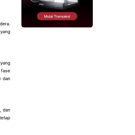
dera.
 yang
 yang
 fase
i dan
, dan
tetap