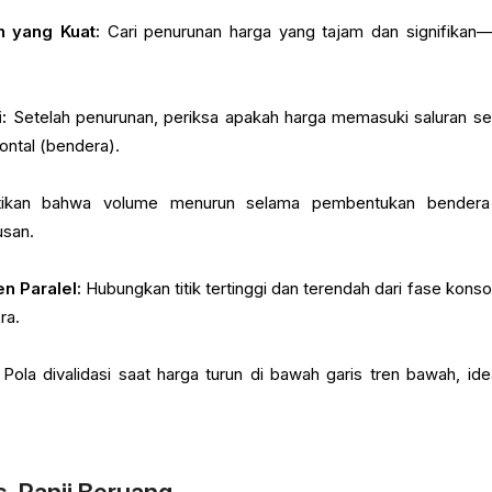
n yang Kuat:
Cari penurunan harga yang tajam dan signifikan—
:
Setelah penurunan, periksa apakah harga memasuki saluran se
zontal (bendera).
ikan bahwa volume menurun selama pembentukan bendera
usan.
n Paralel:
Hubungkan titik tertinggi dan terendah dari fase konsol
ra.
Pola divalidasi saat harga turun di bawah garis tren bawah, ide
. Panji Beruang